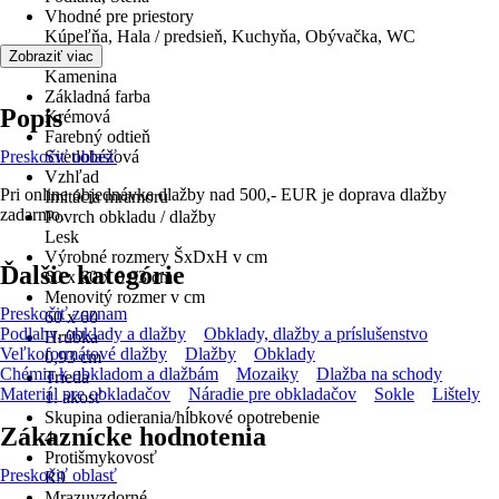
Vhodné pre priestory
Kúpeľňa, Hala / predsieň, Kuchyňa, Obývačka, WC
Materiál
Zobraziť viac
Kamenina
Základná farba
Popis
Krémová
Farebný odtieň
Preskočiť oblasť
Svetlobéžová
Vzhľad
Pri online objednávke dlažby nad 500,- EUR je doprava dlažby
Imitácia mramoru
zadarmo.
Povrch obkladu / dlažby
Lesk
Výrobné rozmery ŠxDxH v cm
Ďalšie kategórie
60 x 60 x 0.93 cm
Menovitý rozmer v cm
Preskočiť zoznam
60 x 60
Podlahy, obklady a dlažby
Obklady, dlažby a príslušenstvo
Hrúbka
Veľkoformátové dlažby
Dlažby
Obklady
0,93 cm
Chémia k obkladom a dlažbám
Mozaiky
Dlažba na schody
Trieda
Materiál pre obkladačov
Náradie pre obkladačov
Sokle
Lištely
1. akosť
Skupina odierania/hĺbkové opotrebenie
Zákaznícke hodnotenia
4
Protišmykovosť
Preskočiť oblasť
R9
Mrazuvzdorné