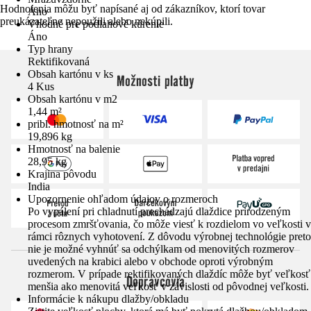
Hodnotenia môžu byť napísané aj od zákazníkov, ktorí tovar
Áno
preukázateľne nepoužili alebo nekúpili.
Vhodné pre podlahové kúrenie
Áno
Typ hrany
Rektifikovaná
Obsah kartónu v ks
Možnosti platby
4 Kus
Obsah kartónu v m2
1,44 m²
pribl. hmotnosť na m²
19,896 kg
Hmotnosť na balenie
28,95 kg
Krajina pôvodu
India
Upozornenie ohľadom údajov o rozmeroch
Po vypálení pri chladnutí prechádzajú dlaždice prirodzeným
procesom zmršťovania, čo môže viesť k rozdielom vo veľkosti v
rámci rôznych vyhotovení. Z dôvodu výrobnej technológie preto
nie je možné vyhnúť sa odchýlkam od menovitých rozmerov
uvedených na krabici alebo v obchode oproti výrobným
rozmerom. V prípade rektifikovaných dlaždíc môže byť veľkosť
Dopravcovia
menšia ako menovitá veľkosť v závislosti od pôvodnej veľkosti.
Informácie k nákupu dlažby/obkladu