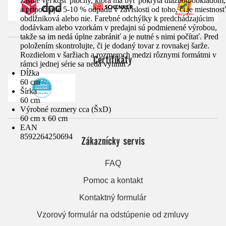
Zistite veľkosť plochy, ktorá má byť pokrytá dlažbou/obkladom,
a pripočítajte 5-10 % odpadu v závislosti od toho, či je miestnosť
obdĺžniková alebo nie. Farebné odchýlky k predchádzajúcim
dodávkam alebo vzorkám v predajni sú podmienené výrobou,
takže sa im nedá úplne zabrániť a je nutné s nimi počítať. Pred
položením skontrolujte, či je dodaný tovar z rovnakej šarže.
Rozdielom v šaržiach a rozmeroch medzi rôznymi formátmi v
Certifikáty
rámci jednej série sa nedá vyhnúť.
Dĺžka
60 cm
Šírka
60 cm
Výrobné rozmery cca (ŠxD)
60 cm x 60 cm
EAN
8592264250694
Zákaznícky servis
FAQ
Pomoc a kontakt
Kontaktný formulár
Vzorový formulár na odstúpenie od zmluvy