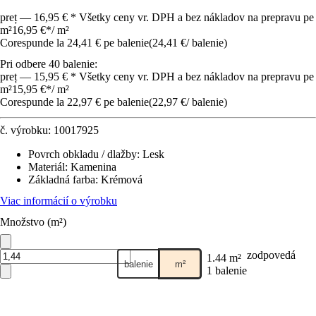
preț — 16,95 € * Všetky ceny vr. DPH a bez nákladov na prepravu pe
m²
16,95 €
*
/
m²
Corespunde la 24,41 € pe balenie
(
24,41 €
/
balenie
)
Pri odbere 40 balenie:
preț — 15,95 € * Všetky ceny vr. DPH a bez nákladov na prepravu pe
m²
15,95 €
*
/
m²
Corespunde la 22,97 € pe balenie
(
22,97 €
/
balenie
)
č. výrobku:
10017925
Povrch obkladu / dlažby
:
Lesk
Materiál
:
Kamenina
Základná farba
:
Krémová
Viac informácií o výrobku
Množstvo (m²)
zodpovedá
1.44 m²
balenie
m²
1 balenie