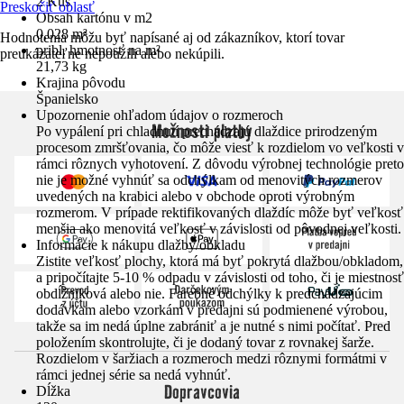
2 Kus
Preskočiť oblasť
Obsah kartónu v m2
0,028 m²
Hodnotenia môžu byť napísané aj od zákazníkov, ktorí tovar
pribl. hmotnosť na m²
preukázateľne nepoužili alebo nekúpili.
21,73 kg
Krajina pôvodu
Španielsko
Upozornenie ohľadom údajov o rozmeroch
Možnosti platby
Po vypálení pri chladnutí prechádzajú dlaždice prirodzeným
procesom zmršťovania, čo môže viesť k rozdielom vo veľkosti v
rámci rôznych vyhotovení. Z dôvodu výrobnej technológie preto
nie je možné vyhnúť sa odchýlkam od menovitých rozmerov
uvedených na krabici alebo v obchode oproti výrobným
rozmerom. V prípade rektifikovaných dlaždíc môže byť veľkosť
menšia ako menovitá veľkosť v závislosti od pôvodnej veľkosti.
Informácie k nákupu dlažby/obkladu
Zistite veľkosť plochy, ktorá má byť pokrytá dlažbou/obkladom,
a pripočítajte 5-10 % odpadu v závislosti od toho, či je miestnosť
obdĺžniková alebo nie. Farebné odchýlky k predchádzajúcim
dodávkam alebo vzorkám v predajni sú podmienené výrobou,
takže sa im nedá úplne zabrániť a je nutné s nimi počítať. Pred
položením skontrolujte, či je dodaný tovar z rovnakej šarže.
Rozdielom v šaržiach a rozmeroch medzi rôznymi formátmi v
rámci jednej série sa nedá vyhnúť.
Dopravcovia
Dĺžka