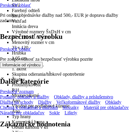
Preskočiť oblasť
Sivá
Farebný odtieň
Pri online objednávke dlažby nad 500,- EUR je doprava dlažby
Sivá
zadarmo.
Vzhľad
Imitácia dreva
Výrobné rozmery ŠxDxH v cm
Bezpečnosť výrobku
23 x 120 x 1.05 cm
Menovitý rozmer v cm
23 x 120
Preskočiť oblasť
Hrúbka
1,05 cm
Pre zodpovednosť za bezpečnosť výrobku pozrite
Trieda
.
Informácie od výrobcu
1. akosť
Skupina odierania/hĺbkové opotrebenie
Žiadne
Ďalšie kategórie
Protišmykovosť
R11
Preskočiť zoznam
Mrazuvzdorné
Podlahy, obklady a dlažby
Obklady, dlažby a príslušenstvo
Áno
Dlažba na schody
Dlažby
Veľkoformátové dlažby
Obklady
Vhodné pre podlahové kúrenie
Chémia k obkladom a dlažbám
Mozaiky
Materiál pre obkladačov
Áno
Náradie pre obkladačov
Sokle
Lištely
Typ hrany
Kamenická hrana
Zákaznícke hodnotenia
Obsah kartónu v ks