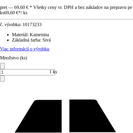
preț — 69,60 € * Všetky ceny vr. DPH a bez nákladov na prepravu pe
ks
69,60 €
*
/
ks
č. výrobku:
10173233
Materiál
:
Kamenina
Základná farba
:
Sivá
Viac informácií o výrobku
Množstvo (ks)
1 ks