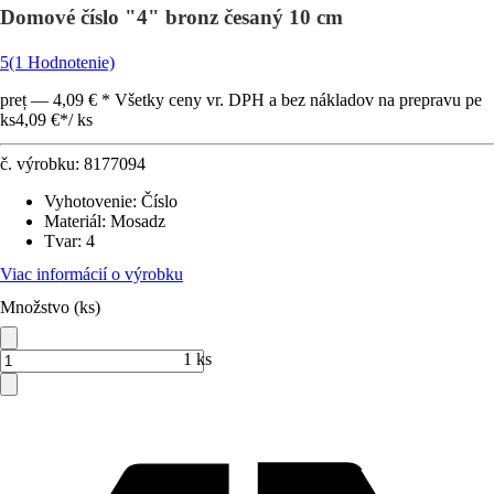
Domové číslo "4" bronz česaný 10 cm
5
(1 Hodnotenie)
preț — 4,09 € * Všetky ceny vr. DPH a bez nákladov na prepravu pe
ks
4,09 €
*
/
ks
č. výrobku:
8177094
Vyhotovenie
:
Číslo
Materiál
:
Mosadz
Tvar
:
4
Viac informácií o výrobku
Množstvo (ks)
1 ks