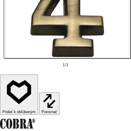
1
/
1
Porovnať