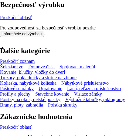
Bezpečnosť výrobku
Preskočiť oblasť
Pre zodpovednosť za bezpečnosť výrobku pozrite
.
Informácie od výrobcu
Ďalšie kategórie
Preskočiť zoznam
Železiarstvo
Domové čísla
Spojovací materiál
Kovanie, kľučky, vložky do dverí
Trezory, pokladničky a skrine na zbrane
Kolieska, nábytkové kolieska
Nábytkové príslušenstvo
Poštové schránky
Upratovanie
Laná, reťaze a príslušenstvo
Profily a plechy
Stavebné kovanie
Visiace zámky
Poistky na okná, detské poistky
Výstražné tabuľky, piktogramy
Brány, ploty, zábradlia
Poistka skrutky
Zákaznícke hodnotenia
Preskočiť oblasť