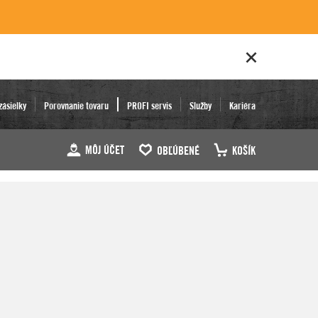
zásielky
Porovnanie tovaru
PROFI servis
Služby
Kariéra
MÔJ ÚČET
OBĽÚBENÉ
KOŠÍK