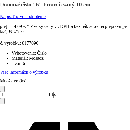
Domové číslo "6" bronz česaný 10 cm
Napísať prvé hodnotenie
preț — 4,09 € * Všetky ceny vr. DPH a bez nákladov na prepravu pe
ks
4,09 €
*
/
ks
č. výrobku:
8177096
Vyhotovenie
:
Číslo
Materiál
:
Mosadz
Tvar
:
6
Viac informácií o výrobku
Množstvo (ks)
1 ks