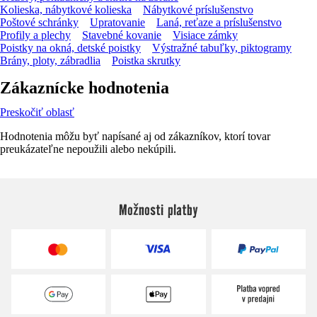
Kolieska, nábytkové kolieska
Nábytkové príslušenstvo
Poštové schránky
Upratovanie
Laná, reťaze a príslušenstvo
Profily a plechy
Stavebné kovanie
Visiace zámky
Poistky na okná, detské poistky
Výstražné tabuľky, piktogramy
Brány, ploty, zábradlia
Poistka skrutky
Zákaznícke hodnotenia
Preskočiť oblasť
Hodnotenia môžu byť napísané aj od zákazníkov, ktorí tovar
preukázateľne nepoužili alebo nekúpili.
Možnosti platby