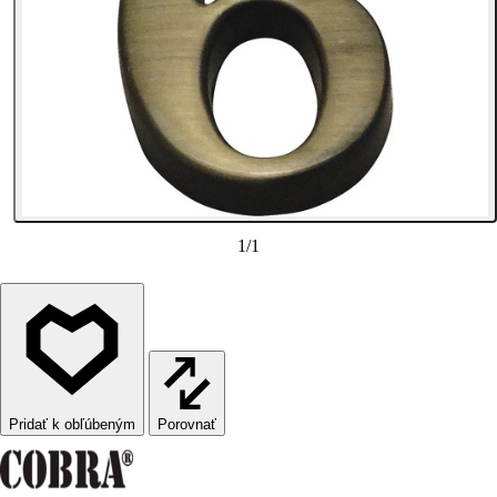
1
/
1
Porovnať