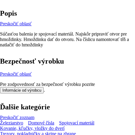
Popis
Preskočiť oblasť
Súčasťou balenia je spojovací materiál. Najskôr pripraviť otvor pre
hmoždinky. Hmoždinku dať do otvoru. Na číslicu namontovať tŕň a
natlačiť do hmoždinky
Bezpečnosť výrobku
Preskočiť oblasť
Pre zodpovednosť za bezpečnosť výrobku pozrite
.
Informácie od výrobcu
Ďalšie kategórie
Preskočiť zoznam
Železiarstvo
Domové čísla
Spojovací materiál
Kovanie, kľučky, vložky do dverí
Trezory, pokladničky a skrine na zbrane