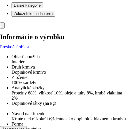
Ďalšie kategórie
Zákaznícke hodnotenia
Informácie o výrobku
Preskočiť oblasť
Oblasť použitia
Interiér
Druh krmiva
Doplnkové krmivo
Zloženie
100% sardely
Analytické zložky
Proteíny 68%, vlhkosť 10%, oleje a tuky 8%, hrubá vláknina
2%
Doplnkové látky (na kg)
-
Návod na kŕmenie
Kŕmte niekoľkokrát týždenne ako doplnok k hlavnému krmivu
Forma