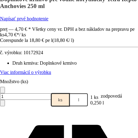
Anchovies 250 ml
Napísať prvé hodnotenie
preț — 4,70 € * Všetky ceny vr. DPH a bez nákladov na prepravu pe
ks
4,70 €
*
/
ks
Corespunde la 18,80 € pe l
(
18,80 €
/
l
)
č. výrobku:
10172924
Druh krmiva
:
Doplnkové krmivo
Viac informácií o výrobku
Množstvo (ks)
zodpovedá
1 ks
ks
l
0,250 l