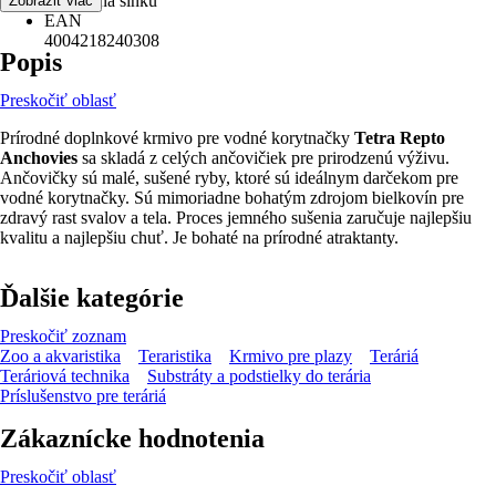
Sušené na slnku
Zobraziť viac
EAN
4004218240308
Popis
Preskočiť oblasť
Prírodné doplnkové krmivo pre vodné korytnačky
Tetra Repto
Anchovies
sa skladá z celých ančovičiek pre prirodzenú výživu.
Ančovičky sú malé, sušené ryby, ktoré sú ideálnym darčekom pre
vodné korytnačky. Sú mimoriadne bohatým zdrojom bielkovín pre
zdravý rast svalov a tela. Proces jemného sušenia zaručuje najlepšiu
kvalitu a najlepšiu chuť. Je bohaté na prírodné atraktanty.
Ďalšie kategórie
Preskočiť zoznam
Zoo a akvaristika
Teraristika
Krmivo pre plazy
Teráriá
Teráriová technika
Substráty a podstielky do terária
Príslušenstvo pre teráriá
Zákaznícke hodnotenia
Preskočiť oblasť