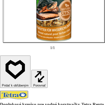
1
/
1
Porovnať
Doplnkové krmivo pre vodné korytnačky Tetra Repto