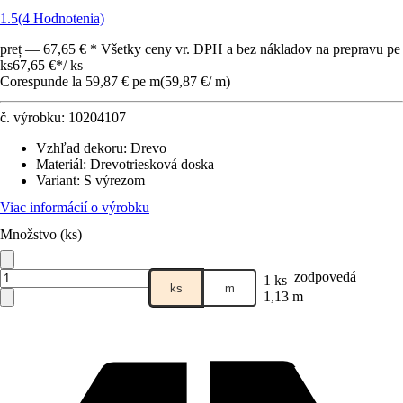
1.5
(4 Hodnotenia)
preț — 67,65 € * Všetky ceny vr. DPH a bez nákladov na prepravu pe
ks
67,65 €
*
/
ks
Corespunde la 59,87 € pe m
(
59,87 €
/
m
)
č. výrobku:
10204107
Vzhľad dekoru
:
Drevo
Materiál
:
Drevotriesková doska
Variant
:
S výrezom
Viac informácií o výrobku
Množstvo (ks)
zodpovedá
1 ks
ks
m
1,13 m