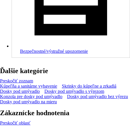
Bezpečnostné/výstražné upozornenie
Ďalšie kategórie
Preskočiť zoznam
Kúpeľňa a sanitárne vybavenie
Skrinky do kúpeľne a zrkadlá
Dosky pod umývadlo
Dosky pod umývadlo s výrezom
Konzola pre dosky pod umývadlo
Dosky pod umývadlo bez výrezu
Dosky pod umývadlo na mieru
Zákaznícke hodnotenia
Preskočiť oblasť