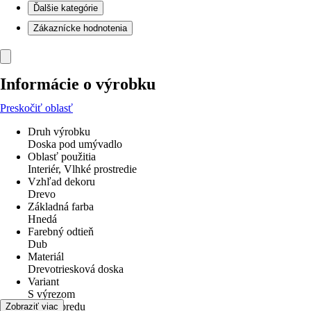
Ďalšie kategórie
Zákaznícke hodnotenia
Informácie o výrobku
Preskočiť oblasť
Druh výrobku
Doska pod umývadlo
Oblasť použitia
Interiér, Vlhké prostredie
Vzhľad dekoru
Drevo
Základná farba
Hnedá
Farebný odtieň
Dub
Materiál
Drevotriesková doska
Variant
S výrezom
hrana vpredu
Zobraziť viac