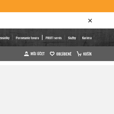
zásielky
Porovnanie tovaru
PROFI servis
Služby
Kariéra
MÔJ ÚČET
OBĽÚBENÉ
KOŠÍK