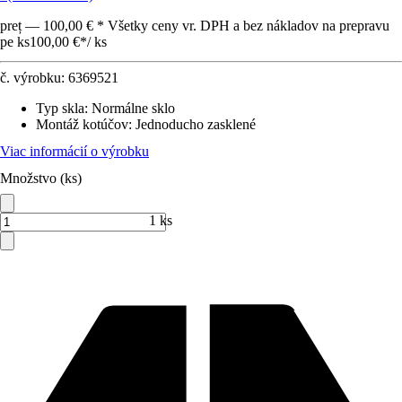
preț — 100,00 € * Všetky ceny vr. DPH a bez nákladov na prepravu
pe ks
100,00 €
*
/
ks
č. výrobku:
6369521
Typ skla
:
Normálne sklo
Montáž kotúčov
:
Jednoducho zasklené
Viac informácií o výrobku
Množstvo (ks)
1 ks