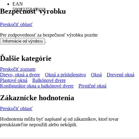
EAN
5902335845910
Bezpečnosť výrobku
Preskočiť oblasť
Pre zodpovednosť za bezpečnosť výrobku pozrite
.
Informácie od výrobcu
Ďalšie kategórie
Preskočiť zoznam
Drevo, okná a dvere
Okná a príslušenstvo
Okná
Drevené okná
Plastové okná
Balkónové dvere
Konfigurátor okna a balkónové dvere
Pivničné okná
Zákaznícke hodnotenia
Preskočiť oblasť
Hodnotenia môžu byť napísané aj od zákazníkov, ktorí tovar
preukázateľne nepoužili alebo nekúpili.