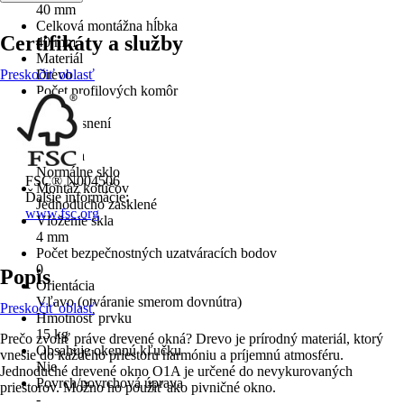
40 mm
Celková montážna hĺbka
Certifikáty a služby
40 mm
Materiál
Preskočiť oblasť
Drevo
Počet profilových komôr
0
Počet tesnení
0
Typ skla
Normálne sklo
FSC® N004506
Montáž kotúčov
Ďalšie informácie:
Jednoducho zasklené
www.fsc.org
Vloženie skla
4 mm
Počet bezpečnostných uzatváracích bodov
0
Popis
Orientácia
Vľavo (otváranie smerom dovnútra)
Preskočiť oblasť
Hmotnosť prvku
15 kg
Prečo zvoliť práve drevené okná? Drevo je prírodný materiál, ktorý
Obsahuje okennú kľučku
vnesie do každého priestoru harmóniu a príjemnú atmosféru.
Nie
Jednoduché drevené okno O1A je určené do nevykurovaných
Povrch/povrchová úprava
priestorov. Možno ho použiť ako pivničné okno.
-