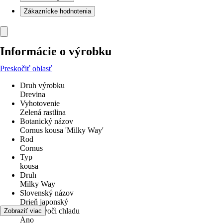
Zákaznícke hodnotenia
Informácie o výrobku
Preskočiť oblasť
Druh výrobku
Drevina
Vyhotovenie
Zelená rastlina
Botanický názov
Cornus kousa 'Milky Way'
Rod
Cornus
Typ
kousa
Druh
Milky Way
Slovenský názov
Drieň japonský
odolné voči chladu
Zobraziť viac
Áno