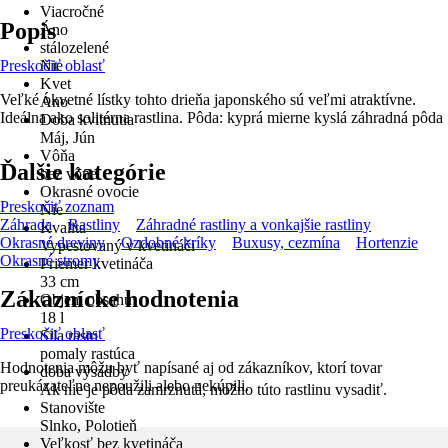
Viacročné
Popis
Áno
stálozelené
Preskočiť oblasť
Nie
Kvet
Veľké okvetné lístky tohto drieňa japonského sú veľmi atraktívne.
Áno
Ideálna ako solitérna rastlina. Pôda: kyprá mierne kyslá záhradná pôda
Doba kvitnutia
Máj, Jún
Vôňa
Ďalšie kategórie
bez vône
Okrasné ovocie
Preskočiť zoznam
Nie
Záhrada
Rastliny
Záhradné rastliny a vonkajšie rastliny
Kvalita
Okrasné dreviny
Ozdobné kríky
Buxusy, cezmína
Hortenzie
Vypestovaný v kvetináči
Okrasné stromy
Priemer kvetináča
33 cm
Zákaznícke hodnotenia
Objem obsahu
18 l
Preskočiť oblasť
Sila rastu
pomaly rastúca
Hodnotenia môžu byť napísané aj od zákazníkov, ktorí tovar
doba výsadby
preukázateľne nepoužili alebo nekúpili.
Ak nie je pôda zamrznutá, možno túto rastlinu vysadiť.
Stanovište
Slnko, Polotieň
Veľkosť bez kvetináča