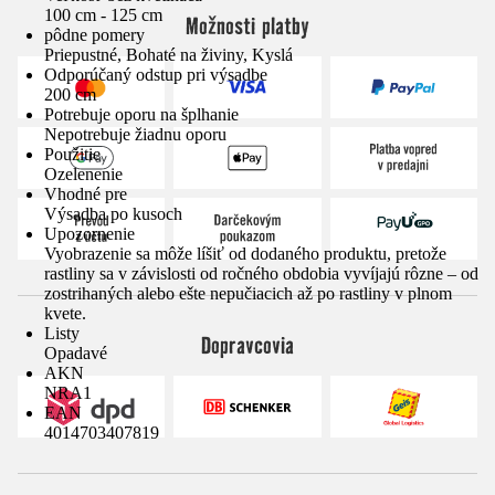
100 cm - 125 cm
Možnosti platby
pôdne pomery
Priepustné, Bohaté na živiny, Kyslá
Odporúčaný odstup pri výsadbe
200 cm
Potrebuje oporu na šplhanie
Nepotrebuje žiadnu oporu
Použitie
Ozelenenie
Vhodné pre
Výsadba po kusoch
Upozornenie
Vyobrazenie sa môže líšiť od dodaného produktu, pretože
rastliny sa v závislosti od ročného obdobia vyvíjajú rôzne – od
zostrihaných alebo ešte nepučiacich až po rastliny v plnom
kvete.
Listy
Dopravcovia
Opadavé
AKN
NRA1
EAN
4014703407819