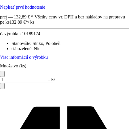
Napísať prvé hodnotenie
preț — 132,89 € * Všetky ceny vr. DPH a bez nákladov na prepravu
pe ks
132,89 €
*
/
ks
č. výrobku:
10189174
Stanovište
:
Slnko, Polotieň
stálozelené
:
Nie
Viac informácií o výrobku
Množstvo (ks)
1 ks