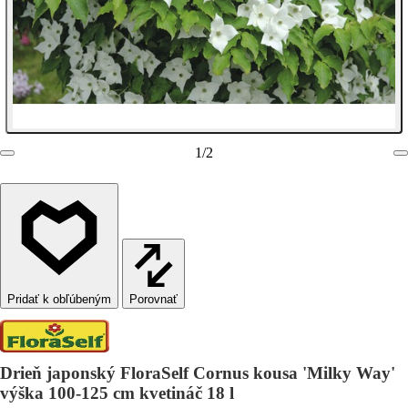
1
/
2
Porovnať
Drieň japonský FloraSelf Cornus kousa 'Milky Way'
výška 100-125 cm kvetináč 18 l