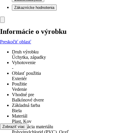
Zákaznícke hodnotenia
Informácie o výrobku
Preskočiť oblasť
Druh výrobku
Úchytka, západky
Vyhotovenie
-
Oblasť použitia
Exteriér
Použitie
Vedenie
Vhodné pre
Balkónové dvere
Základná farba
Biela
Materiál
Plast, Kov
Špecifikácia materiálu
Zobraziť viac
Polyvinylchlorid (PVC), Oceľ