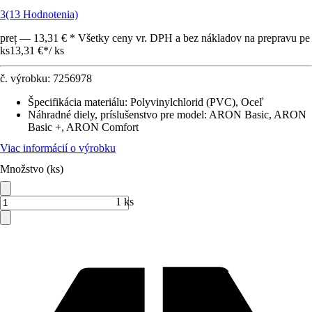
3
(13 Hodnotenia)
preț — 13,31 € * Všetky ceny vr. DPH a bez nákladov na prepravu pe
ks
13,31 €
*
/
ks
č. výrobku:
7256978
Špecifikácia materiálu
:
Polyvinylchlorid (PVC), Oceľ
Náhradné diely, príslušenstvo pre model
:
ARON Basic, ARON
Basic +, ARON Comfort
Viac informácií o výrobku
Množstvo (ks)
1 ks