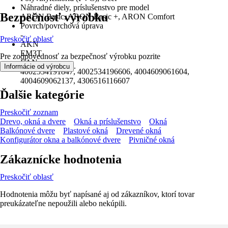
Náhradné diely, príslušenstvo pre model
Bezpečnosť výrobku
ARON Basic, ARON Basic +, ARON Comfort
Povrch/povrchová úprava
-
Preskočiť oblasť
AKN
EM3T
Pre zodpovednosť za bezpečnosť výrobku pozrite
EAN
.
Informácie od výrobcu
4002534191847, 4002534196606, 4004609061604,
4004609062137, 4306516116607
Ďalšie kategórie
Preskočiť zoznam
Drevo, okná a dvere
Okná a príslušenstvo
Okná
Balkónové dvere
Plastové okná
Drevené okná
Konfigurátor okna a balkónové dvere
Pivničné okná
Zákaznícke hodnotenia
Preskočiť oblasť
Hodnotenia môžu byť napísané aj od zákazníkov, ktorí tovar
preukázateľne nepoužili alebo nekúpili.