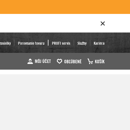
zásielky
Porovnanie tovaru
PROFI servis
Služby
Kariéra
MÔJ ÚČET
OBĽÚBENÉ
KOŠÍK