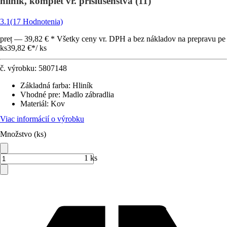
hliník, komplet vr. príslušenstva (11)
3.1
(17 Hodnotenia)
preț — 39,82 € * Všetky ceny vr. DPH a bez nákladov na prepravu pe
ks
39,82 €
*
/
ks
č. výrobku:
5807148
Základná farba
:
Hliník
Vhodné pre
:
Madlo zábradlia
Materiál
:
Kov
Viac informácií o výrobku
Množstvo (ks)
1 ks