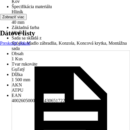
Kov
Špecifikácia materiálu
Hliník
Priemer
Zobraziť viac
40 mm
Základná farba
Dátové listy
Hliník
Sada sa skladá z
Preskočiť oblasť
Spojka, Madlo zábradlia, Konzola, Koncová krytka, Montážna
sada
Obsah
1 Kus
Tvar rukoväte
Guľatý
Dĺžka
1 500 mm
AKN
ATPU
EAN
4002605000474, 4306517223892