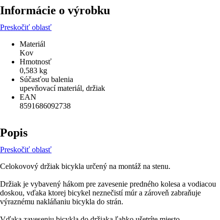
Informácie o výrobku
Preskočiť oblasť
Materiál
Kov
Hmotnosť
0,583 kg
Súčasťou balenia
upevňovací materiál, držiak
EAN
8591686092738
Popis
Preskočiť oblasť
Celokovový držiak bicykla určený na montáž na stenu.
Držiak je vybavený hákom pre zavesenie predného kolesa a vodiacou
doskou, vďaka ktorej bicykel neznečistí múr a zároveň zabraňuje
výraznému nakláňaniu bicykla do strán.
Vďaka zaveseniu bicykla do držiaka ľahko ušetríte miesto.