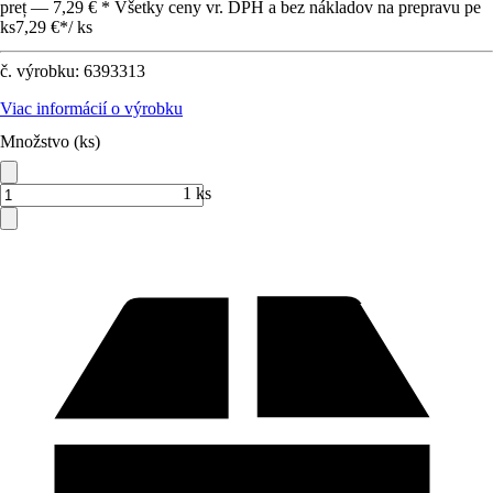
preț — 7,29 € * Všetky ceny vr. DPH a bez nákladov na prepravu pe
ks
7,29 €
*
/
ks
č. výrobku:
6393313
Viac informácií o výrobku
Množstvo (ks)
1 ks