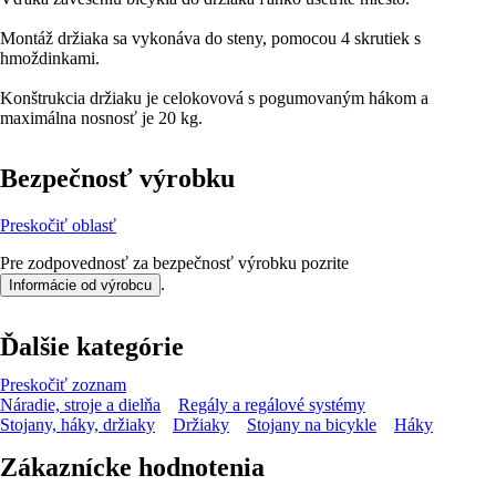
Montáž držiaka sa vykonáva do steny, pomocou 4 skrutiek s
hmoždinkami.
Konštrukcia držiaku je celokovová s pogumovaným hákom a
maximálna nosnosť je 20 kg.
Bezpečnosť výrobku
Preskočiť oblasť
Pre zodpovednosť za bezpečnosť výrobku pozrite
.
Informácie od výrobcu
Ďalšie kategórie
Preskočiť zoznam
Náradie, stroje a dielňa
Regály a regálové systémy
Stojany, háky, držiaky
Držiaky
Stojany na bicykle
Háky
Zákaznícke hodnotenia