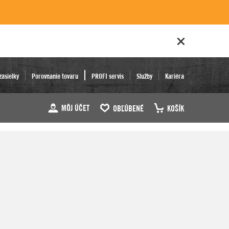
zásielky
Porovnanie tovaru
PROFI servis
Služby
Kariéra
MÔJ ÚČET
OBĽÚBENÉ
KOŠÍK