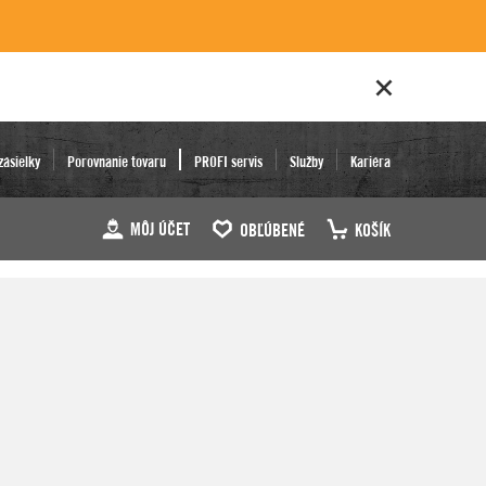
zásielky
Porovnanie tovaru
PROFI servis
Služby
Kariéra
MÔJ ÚČET
OBĽÚBENÉ
KOŠÍK