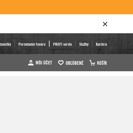
zásielky
Porovnanie tovaru
PROFI servis
Služby
Kariéra
MÔJ ÚČET
OBĽÚBENÉ
KOŠÍK