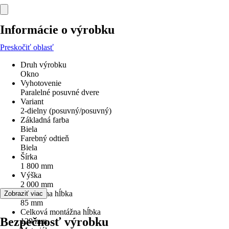
Informácie o výrobku
Preskočiť oblasť
Druh výrobku
Okno
Vyhotovenie
Paralelné posuvné dvere
Variant
2-dielny (posuvný/posuvný)
Základná farba
Biela
Farebný odtieň
Biela
Šírka
1 800 mm
Výška
2 000 mm
Montážna hĺbka
Zobraziť viac
85 mm
Celková montážna hĺbka
Bezpečnosť výrobku
129 mm