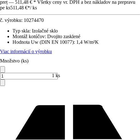
preț — 511,48 € * Všetky ceny vr. DPH a bez nákladov na prepravu
pe ks
511,48 €
*
/
ks
č. výrobku:
10274470
Typ skla
:
Izolačné sklo
Montáž kotúčov
:
Dvojito zasklené
Hodnota Uw (DIN EN 10077)
:
1,4 W/m²K
Viac informácií o výrobku
Množstvo (ks)
1 ks