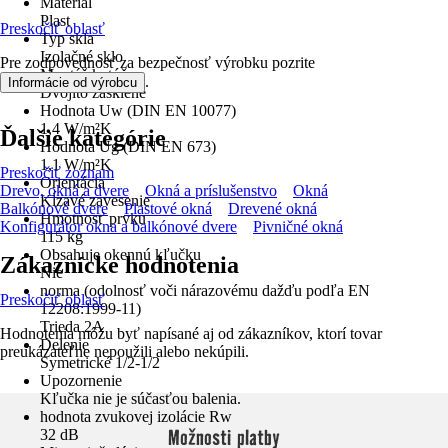
Materiál
Plast
Preskočiť oblasť
Typ skla
Izolačné sklo
Pre zodpovednosť za bezpečnosť výrobku pozrite
Montáž kotúčov
.
Informácie od výrobcu
Dvojito zasklené
Hodnota Uw (DIN EN 10077)
1,4 W/m²K
Ďalšie kategórie
Hodnota Ug (DIN EN 673)
1,1 W/m²K
Preskočiť zoznam
Orientácia
Drevo, okná a dvere
Okná a príslušenstvo
Okná
Kĺzavé zavesenie
Balkónové dvere
Plastové okná
Drevené okná
Hmotnosť prvku
Konfigurátor okna a balkónové dvere
Pivničné okná
115 kg
Obsahuje okennú kľučku
Zákaznícke hodnotenia
Nie
norma (odolnosť voči nárazovému dažďu podľa EN
Preskočiť oblasť
12208:1999-11)
Trieda 2A
Hodnotenia môžu byť napísané aj od zákazníkov, ktorí tovar
Delenie
preukázateľne nepoužili alebo nekúpili.
Symetrické 1/2-1/2
Upozornenie
Kľučka nie je súčasťou balenia.
hodnota zvukovej izolácie Rw
Možnosti platby
32 dB