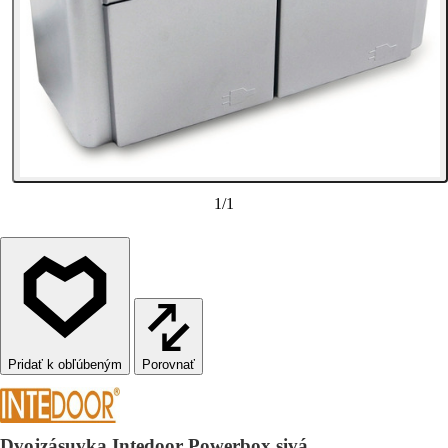
1
/
1
Porovnať
Dvojzásuvka Intedoor Powerbox sivá