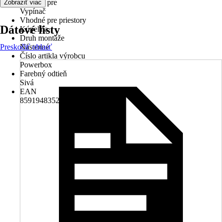
Vhodné pre
Zobraziť viac
Vypínač
Vhodné pre priestory
Dátové listy
Kúpeľňa
Druh montáže
Preskočiť oblasť
Nástenné
Číslo artikla výrobcu
Powerbox
Farebný odtieň
Sivá
EAN
8591948352044