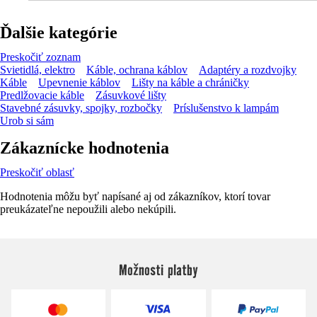
Ďalšie kategórie
Preskočiť zoznam
Svietidlá, elektro
Káble, ochrana káblov
Adaptéry a rozdvojky
Káble
Upevnenie káblov
Lišty na káble a chráničky
Predlžovacie káble
Zásuvkové lišty
Stavebné zásuvky, spojky, rozbočky
Príslušenstvo k lampám
Urob si sám
Zákaznícke hodnotenia
Preskočiť oblasť
Hodnotenia môžu byť napísané aj od zákazníkov, ktorí tovar
preukázateľne nepoužili alebo nekúpili.
Možnosti platby