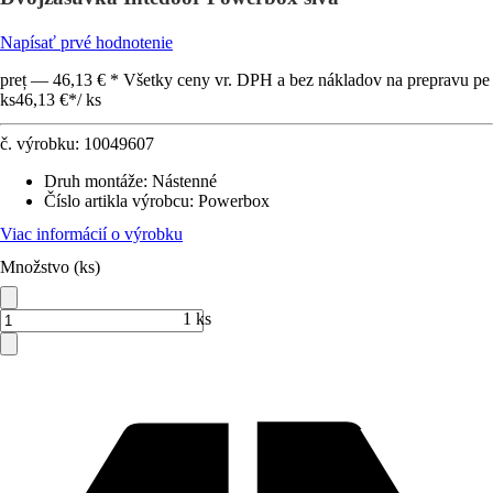
Napísať prvé hodnotenie
preț — 46,13 € * Všetky ceny vr. DPH a bez nákladov na prepravu pe
ks
46,13 €
*
/
ks
č. výrobku:
10049607
Druh montáže
:
Nástenné
Číslo artikla výrobcu
:
Powerbox
Viac informácií o výrobku
Množstvo (ks)
1 ks