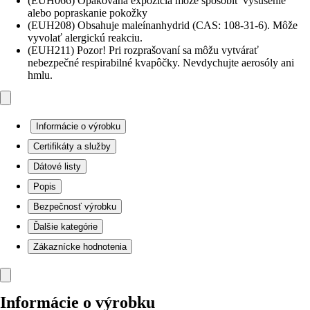
(EUH066) Opakovaná expozícia môže spôsobit’ vysušenie
alebo popraskanie pokožky
(EUH208) Obsahuje maleínanhydrid (CAS: 108-31-6). Môže
vyvolať alergickú reakciu.
(EUH211) Pozor! Pri rozprašovaní sa môžu vytvárať
nebezpečné respirabilné kvapôčky. Nevdychujte aerosóly ani
hmlu.
Informácie o výrobku
Certifikáty a služby
Dátové listy
Popis
Bezpečnosť výrobku
Ďalšie kategórie
Zákaznícke hodnotenia
Informácie o výrobku