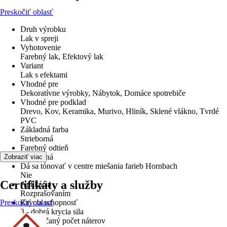
Preskočiť oblasť
Druh výrobku
Lak v spreji
Vyhotovenie
Farebný lak, Efektový lak
Variant
Lak s efektami
Vhodné pre
Dekoratívne výrobky, Nábytok, Domáce spotrebiče
Vhodné pre podklad
Drevo, Kov, Keramika, Murivo, Hliník, Sklené vlákno, Tvrdé
PVC
Základná farba
Strieborná
Farebný odtieň
Strieborná
Zobraziť viac
Dá sa tónovať v centre miešania farieb Hornbach
Nie
Certifikáty a služby
Aplikácia
Rozprašovaním
Preskočiť oblasť
Krycia schopnosť
3 - dobrá krycia sila
Odporúčaný počet náterov