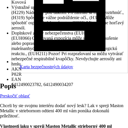
Kovová
Výstražné upozornenia (H vety)
(H229) Nádoba je pod tlakom: Pri zahriatí sa môže roztrhnúť.,
(H319) Spôsobuje vážne podráždenie očí., (H336) Môže
spôsobiť ospalosť alebo závraty., (H222) Mimoriadne horľavý
aerosól.
Doplnkové znaky nebezpečenstva (EUH vety)
(EUH066) Opakovaná expozícia môže spôsobit’ vysušenie
alebo popraskanie pokožky, (EUH208) Obsahuje
maleínanhydrid (CAS: 108-31-6). Môže vyvolať alergickú
reakciu., (EUH211) Pozor! Pri rozprašovaní sa môžu vytvárať
nebezpečné respirabilné kvapôčky. Nevdychujte aerosóly ani
hmlu.
Karta bezpečnostných údajov
AKN
P82R
EAN
6412490023782, 6412490034207
Popis
Preskočiť oblasť
Chceli by ste svojmu interiéru dodať nový lesk? Lak v spreji Maston
Metallic v striebornom odtieni 400 ml vám ponúka dokonalú
príležitosť.
Vlastnosti laku v spreji Maston Metallic strieborný 400 ml