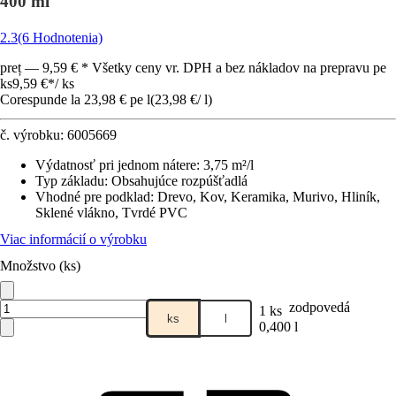
400 ml
2.3
(6 Hodnotenia)
preț — 9,59 € * Všetky ceny vr. DPH a bez nákladov na prepravu pe
ks
9,59 €
*
/
ks
Corespunde la 23,98 € pe l
(
23,98 €
/
l
)
č. výrobku:
6005669
Výdatnosť pri jednom nátere
:
3,75 m²/l
Typ základu
:
Obsahujúce rozpúšťadlá
Vhodné pre podklad
:
Drevo, Kov, Keramika, Murivo, Hliník,
Sklené vlákno, Tvrdé PVC
Viac informácií o výrobku
Množstvo (ks)
zodpovedá
1 ks
ks
l
0,400 l