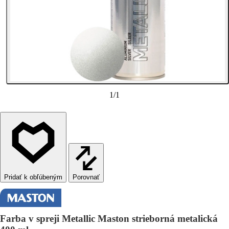
1
/
1
Porovnať
Farba v spreji Metallic Maston strieborná metalická