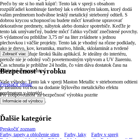
Prečo by ste si ho mali kúpiť: Tento lak v spreji s obsahom
rozpúšťadiel kombinuje farebný lak s efektovým lakom, ktorý dodá
vašim predmetom hodvábne lesklý metalický strieborný odtieň. S
dobrou krycou schopnosťou budete môcť kreatívne upravovať
dekoratívne predmety, nábytok alebo domáce spotrebiče. Keďže je
tento lak umývateľný, budete môcť ľahko vyčistiť znečistené povrchy.
S výdatnosťou približne 3,75 m² na liter zvládnete s jednou
plechovkou i väčšie projekty. Tento lak je vhodný na rôzne podklady,
ako je drevo, kov, keramika, murivo, hliník, sklolaminát a tvrdené
PVC, čo umožňuje širokú škálu aplikácií. Je ideálny do interiéru,
Zobraziť viac
pretože nie je odolný voči poveternostným vplyvom a UV žiareniu.
Čas schnutia je približne 24 hodín, čo vám dáva dostatok času na
Bezpečnosť výrobku
dôkladné spracovanie.
Vaše výhody: Tento lak v spreji Maston Metallic v striebornom odtieni
Preskočiť oblasť
je ideálnou voľbou na dodanie štýlového metalického efektu
predmetom v interiéri.
Pre zodpovednosť za bezpečnosť výrobku pozrite
.
Informácie od výrobcu
Ďalšie kategórie
Preskočiť zoznam
Farby, tapety a obloženie stien
Farby, laky
Farby v spreji