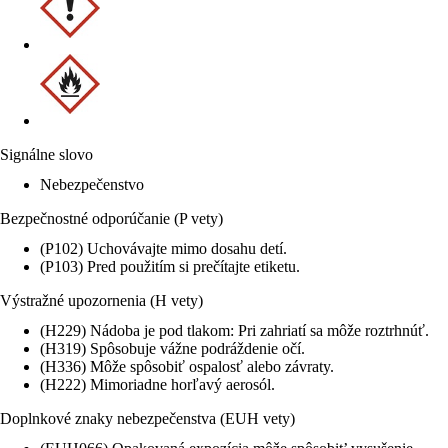
Signálne slovo
Nebezpečenstvo
Bezpečnostné odporúčanie (P vety)
(P102) Uchovávajte mimo dosahu detí.
(P103) Pred použitím si prečítajte etiketu.
Výstražné upozornenia (H vety)
(H229) Nádoba je pod tlakom: Pri zahriatí sa môže roztrhnúť.
(H319) Spôsobuje vážne podráždenie očí.
(H336) Môže spôsobiť ospalosť alebo závraty.
(H222) Mimoriadne horľavý aerosól.
Doplnkové znaky nebezpečenstva (EUH vety)