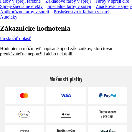
Farby v spreji farebné
Základové farby v spreji
Farby v spreji číre
Spreje špeciálne efekty
Špeciálne farby v spreji
Značkovacie spreje
Antikorózne farby v spreji
Príslušenstvo k farbám v spreji
Autolaky
Zákaznícke hodnotenia
Preskočiť oblasť
Hodnotenia môžu byť napísané aj od zákazníkov, ktorí tovar
preukázateľne nepoužili alebo nekúpili.
Možnosti platby