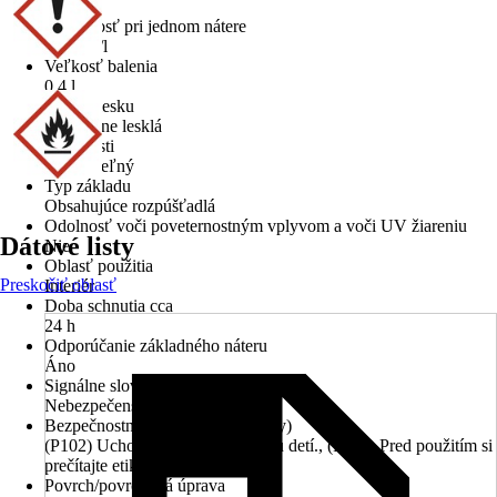
2
Výdatnosť pri jednom nátere
3,75 m²/l
Veľkosť balenia
0,4 l
Stupeň lesku
Hodvábne lesklá
Vlastnosti
Umývateľný
Typ základu
Obsahujúce rozpúšťadlá
Odolnosť voči poveternostným vplyvom a voči UV žiareniu
Dátové listy
Nie
Oblasť použitia
Preskočiť oblasť
Interiér
Doba schnutia cca
24 h
Odporúčanie základného náteru
Áno
Signálne slovo
Nebezpečenstvo
Bezpečnostné odporúčanie (P vety)
(P102) Uchovávajte mimo dosahu detí., (P103) Pred použitím si
prečítajte etiketu.
Povrch/povrchová úprava