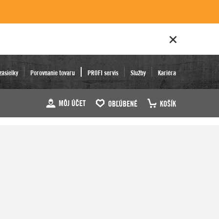
zásielky
Porovnanie tovaru
PROFI servis
Služby
Kariéra
MÔJ ÚČET
OBĽÚBENÉ
KOŠÍK