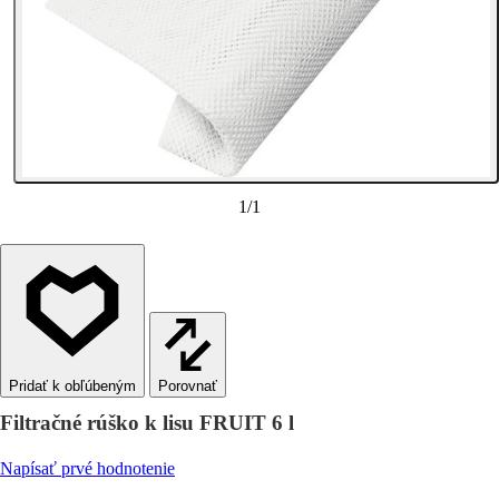
1
/
1
Porovnať
Filtračné rúško k lisu FRUIT 6 l
Napísať prvé hodnotenie