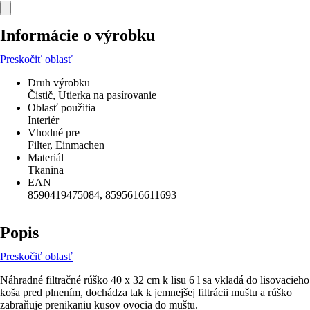
Informácie o výrobku
Preskočiť oblasť
Druh výrobku
Čistič, Utierka na pasírovanie
Oblasť použitia
Interiér
Vhodné pre
Filter, Einmachen
Materiál
Tkanina
EAN
8590419475084, 8595616611693
Popis
Preskočiť oblasť
Náhradné filtračné rúško 40 x 32 cm k lisu 6 l sa vkladá do lisovacieho
koša pred plnením, dochádza tak k jemnejšej filtrácii muštu a rúško
zabraňuje prenikaniu kusov ovocia do muštu.