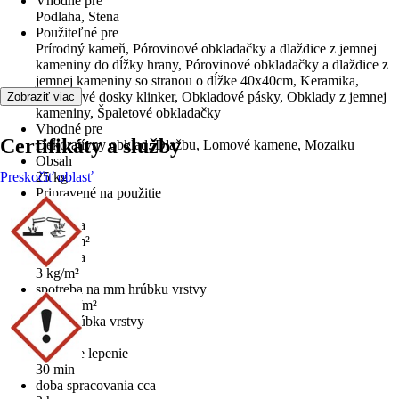
Vhodné pre
Podlaha, Stena
Použiteľné pre
Prírodný kameň, Pórovinové obkladačky a dlaždice z jemnej
kameniny do dĺžky hrany, Pórovinové obkladačky a dlaždice z
jemnej kameniny so stranou o dĺžke 40x40cm, Keramika,
Podlahové dosky klinker, Obkladové pásky, Obklady z jemnej
Zobraziť viac
kameniny, Špaletové obkladačky
Vhodné pre
Certifikáty a služby
Dekoratívny obklad, Dlažbu, Lomové kamene, Mozaiku
Obsah
Preskočiť oblasť
25 kg
Pripravené na použitie
Nie
Spotreba
2,5 kg/m²
Spotreba
3 kg/m²
spotreba na mm hrúbku vrstvy
0,83 kg/m²
max. hrúbka vrstvy
10 mm
doba pre lepenie
30 min
doba spracovania cca