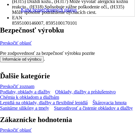
(H315) Dráždi kožu., (H317) Môže vyvolať alergickú kožnú
reakciu., (H318) Spôsobuje vážne poškodenie očí., (H335)
Karta bezpečnostných údajov
Môže spôsobiť podráždenie dýchacích ciest.
EAN
8595100146007, 8595100170101
Bezpečnosť výrobku
Preskočiť oblasť
Pre zodpovednosť za bezpečnosť výrobku pozrite
.
Informácie od výrobcu
Ďalšie kategórie
Preskočiť zoznam
Podlahy, obklady a dlažby
Obklady, dlažby a príslušenstvo
Chémia k obkladom a dlažbám
Lepidlá na obklady, dlažby a flexibilné lepidlá
Škárovacia hmota
Sanitárne silikóny a tmely
Starostlivosť a čistenie obkladov a dlažby
Zákaznícke hodnotenia
Preskočiť oblasť