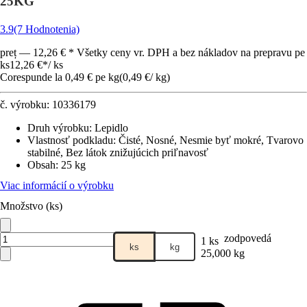
25KG
3.9
(7 Hodnotenia)
preț — 12,26 € * Všetky ceny vr. DPH a bez nákladov na prepravu pe
ks
12,26 €
*
/
ks
Corespunde la 0,49 € pe kg
(
0,49 €
/
kg
)
č. výrobku:
10336179
Druh výrobku
:
Lepidlo
Vlastnosť podkladu
:
Čisté, Nosné, Nesmie byť mokré, Tvarovo
stabilné, Bez látok znižujúcich priľnavosť
Obsah
:
25 kg
Viac informácií o výrobku
Množstvo (ks)
zodpovedá
1 ks
ks
kg
25,000 kg