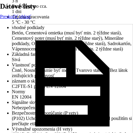
3 h
Dátové listy
Pochôdzne po cca.
1 dni
Preskočiť oblasť
Teplota spracovania
5 °C - 30 °C
vhodné podklady
Betón, Cementová omietka (musí byť min. 2 týždne stará),
Cementový poter (musí byť min. 2 týždne starý), Minerálne
podklady, Omietka (musí byť min. 2 týždne stará), Sadrokartón,
Vápennocementová omietka (musí byť min. 2 týždne stará)
Základná farba
Sivá
Vlastnosť podkladu
Čisté, Nosné, Nesmie byť mokré, Tvarovo stabilné, Bez látok
znižujúcich priľnavosť
záznam o skúške
C2FTE-S1 podľa EN 12004
Normy
EN 12004
Signálne slovo
Nebezpečenstvo
Bezpečnostné odporúčanie (P vety)
(P102) Uchovávajte mimo dosahu detí., (P103) Pred použitím si
prečítajte etiketu.
Výstražné upozornenia (H vety)