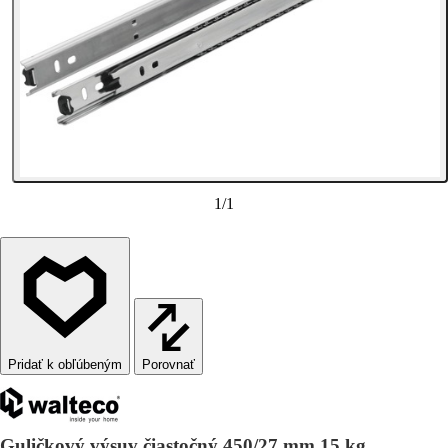
1
/
1
Porovnať
Guličkový výsuv čiastočný 450/27 mm 15 kg