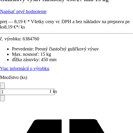
Napísať prvé hodnotenie
preț — 8,19 € * Všetky ceny vr. DPH a bez nákladov na prepravu pe
ks
8,19 €
*
/
ks
č. výrobku:
6384760
Prevedenie
:
Presný čiastočný guličkový výsuv
Max. nosnosť
:
15 kg
dĺžka zásuvky
:
450 mm
Viac informácií o výrobku
Množstvo (ks)
1 ks