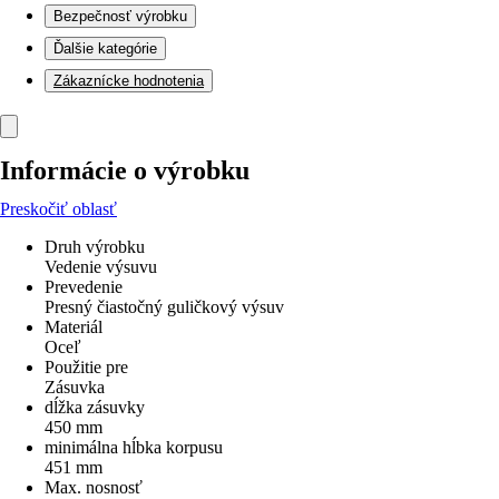
Bezpečnosť výrobku
Ďalšie kategórie
Zákaznícke hodnotenia
Informácie o výrobku
Preskočiť oblasť
Druh výrobku
Vedenie výsuvu
Prevedenie
Presný čiastočný guličkový výsuv
Materiál
Oceľ
Použitie pre
Zásuvka
dĺžka zásuvky
450 mm
minimálna hĺbka korpusu
451 mm
Max. nosnosť