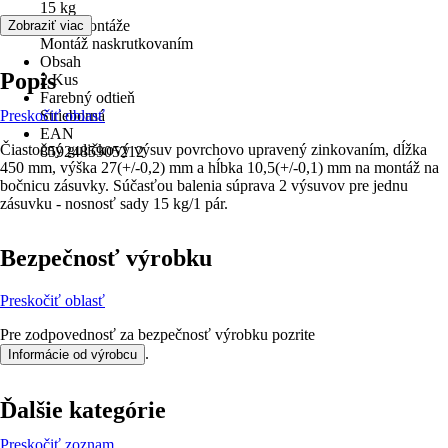
15 kg
Druh montáže
Zobraziť viac
Montáž naskrutkovaním
Obsah
Popis
2 Kus
Farebný odtieň
Preskočiť oblasť
Strieborná
EAN
Čiastočný guličkový výsuv povrchovo upravený zinkovaním, dĺžka
8592485905212
450 mm, výška 27(+/-0,2) mm a hĺbka 10,5(+/-0,1) mm na montáž na
bočnicu zásuvky. Súčasťou balenia súprava 2 výsuvov pre jednu
zásuvku - nosnosť sady 15 kg/1 pár.
Bezpečnosť výrobku
Preskočiť oblasť
Pre zodpovednosť za bezpečnosť výrobku pozrite
.
Informácie od výrobcu
Ďalšie kategórie
Preskočiť zoznam