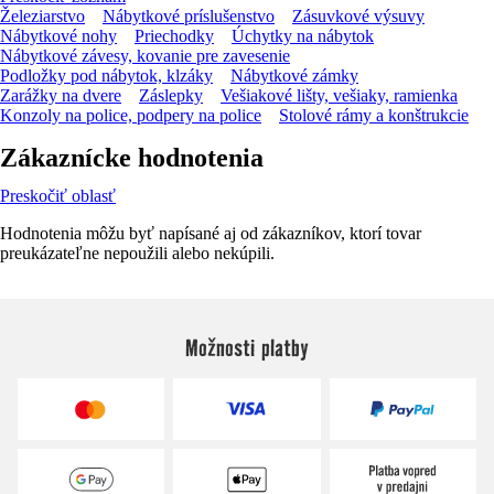
Železiarstvo
Nábytkové príslušenstvo
Zásuvkové výsuvy
Nábytkové nohy
Priechodky
Úchytky na nábytok
Nábytkové závesy, kovanie pre zavesenie
Podložky pod nábytok, klzáky
Nábytkové zámky
Zarážky na dvere
Záslepky
Vešiakové lišty, vešiaky, ramienka
Konzoly na police, podpery na police
Stolové rámy a konštrukcie
Zákaznícke hodnotenia
Preskočiť oblasť
Hodnotenia môžu byť napísané aj od zákazníkov, ktorí tovar
preukázateľne nepoužili alebo nekúpili.
Možnosti platby