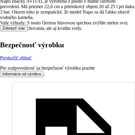
Napo značky AVITAL je vyrobená z plastu v matne čiernom
prevedení. Má priemer 22,6 cm a prietokový objem 20 až 25 l pri tlaku
3 bar. Okrem toho je sympatické, že model Napo sa dá ľahko zbaviť
vodného kameňa.
Vaše výhody: S touto čiernou hlavovou sprchou zvýšite nielen svoj
pôžitok zo sprchovania, ale aj kvalitu vody.​
Zobraziť viac
Bezpečnosť výrobku
Preskočiť oblasť
Pre zodpovednosť za bezpečnosť výrobku pozrite
.
Informácie od výrobcu