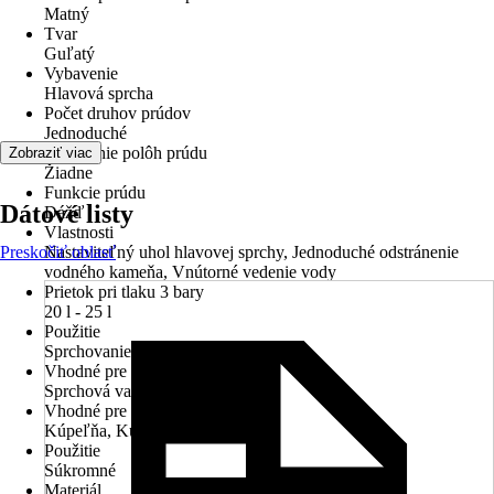
Matný
Tvar
Guľatý
Vybavenie
Hlavová sprcha
Počet druhov prúdov
Jednoduché
Prepínanie polôh prúdu
Zobraziť viac
Žiadne
Funkcie prúdu
Dátové listy
Dážď
Vlastnosti
Preskočiť oblasť
Nastaviteľný uhol hlavovej sprchy, Jednoduché odstránenie
vodného kameňa, Vnútorné vedenie vody
Prietok pri tlaku 3 bary
20 l - 25 l
Použitie
Sprchovanie
Vhodné pre
Sprchová vanička, Vaňa
Vhodné pre priestory
Kúpeľňa, Kúpeľňa pre hostí
Použitie
Súkromné
Materiál