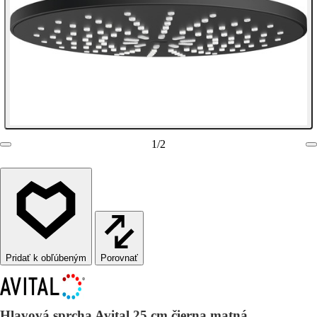
1
/
2
Porovnať
Hlavová sprcha Avital 25 cm čierna matná