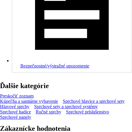
Bezpečnostné/výstražné upozornenie
Ďalšie kategórie
Preskočiť zoznam
Kúpeľňa a sanitárne vybavenie
Sprchové hlavice a sprchové sety
Hlavové sprchy
Sprchové sety a sprchové systémy
Sprchové hadice
Ručné sprchy
Sprchové príslušenstvo
Sprchové panely
Zákaznícke hodnotenia