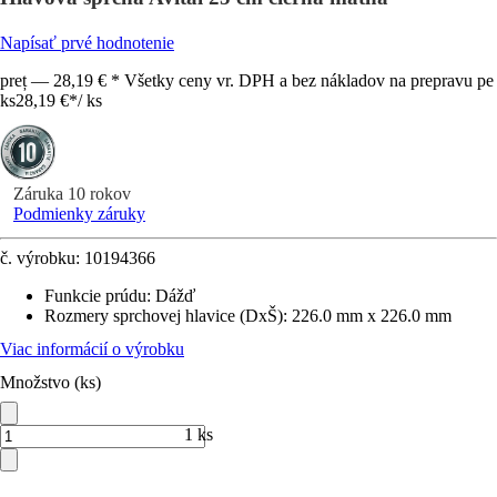
Napísať prvé hodnotenie
preț — 28,19 € * Všetky ceny vr. DPH a bez nákladov na prepravu pe
ks
28,19 €
*
/
ks
Záruka 10 rokov
Podmienky záruky
č. výrobku:
10194366
Funkcie prúdu
:
Dážď
Rozmery sprchovej hlavice (DxŠ)
:
226.0 mm x 226.0 mm
Viac informácií o výrobku
Množstvo (ks)
1 ks