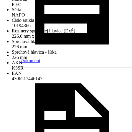
Plast
Séria
NAPO
Číslo artikla výrobcu
10194366
Rozmery sprchovej hlavice (DxŠ)
226.0 mm x 226.0 mm
Sprchová hlavica - dĺžka
226 mm
Sprchová hlavica - šírka
226 mm
Dokument
AKN
K3SR
EAN
4306517446147