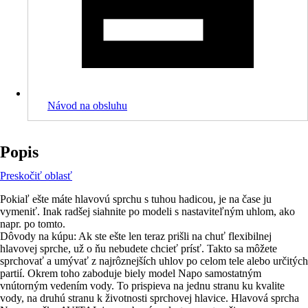
Návod na obsluhu
Popis
Preskočiť oblasť
Pokiaľ ešte máte hlavovú sprchu s tuhou hadicou, je na čase ju
vymeniť. Inak radšej siahnite po modeli s nastaviteľným uhlom, ako
napr. po tomto.
Dôvody na kúpu: Ak ste ešte len teraz prišli na chuť flexibilnej
hlavovej sprche, už o ňu nebudete chcieť prísť. Takto sa môžete
sprchovať a umývať z najrôznejších uhlov po celom tele alebo určitých
partií. Okrem toho zaboduje biely model Napo samostatným
vnútorným vedením vody. To prispieva na jednu stranu ku kvalite
vody, na druhú stranu k životnosti sprchovej hlavice. Hlavová sprcha