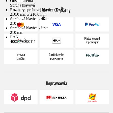
Obsah balenia
Sprcha hlavová
Možnosti platby
Rozmery sprchovej hlavice (DxŠ)
210.0 mm x 210.0 mm
Sprchová hlavica - dĺžka
210 mm
Sprchová hlavica - šírka
210 mm
EAN
4005176390111
Dopravcovia