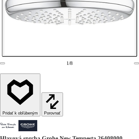
1
/
8
Porovnať
Hlavová sprcha Grohe New Tempesta 26408000