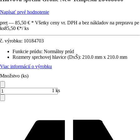
Napísať prvé hodnotenie
preț — 85,50 € * Všetky ceny vr. DPH a bez nákladov na prepravu pe
ks
85,50 €
*
/
ks
č. výrobku:
10184703
Funkcie prúdu
:
Normálny prúd
Rozmery sprchovej hlavice (DxŠ)
:
210.0 mm x 210.0 mm
Viac informácií o výrobku
Množstvo (ks)
1 ks