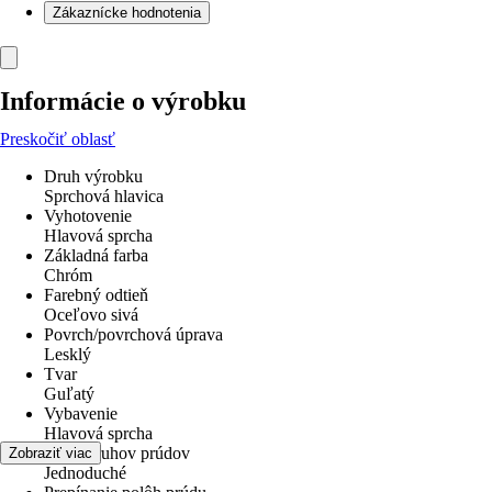
Zákaznícke hodnotenia
Informácie o výrobku
Preskočiť oblasť
Druh výrobku
Sprchová hlavica
Vyhotovenie
Hlavová sprcha
Základná farba
Chróm
Farebný odtieň
Oceľovo sivá
Povrch/povrchová úprava
Lesklý
Tvar
Guľatý
Vybavenie
Hlavová sprcha
Počet druhov prúdov
Zobraziť viac
Jednoduché