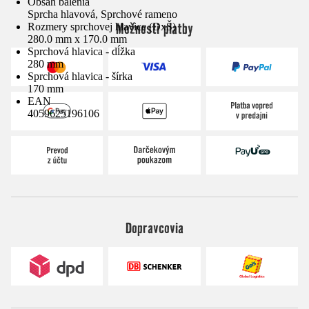
Obsah balenia
Sprcha hlavová, Sprchové rameno
Možnosti platby
Rozmery sprchovej hlavice (DxŠ)
280.0 mm x 170.0 mm
Sprchová hlavica - dĺžka
280 mm
Sprchová hlavica - šírka
170 mm
EAN
4059625196106
Dopravcovia