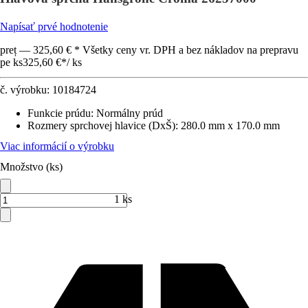
Napísať prvé hodnotenie
preț — 325,60 € * Všetky ceny vr. DPH a bez nákladov na prepravu
pe ks
325,60 €
*
/
ks
č. výrobku:
10184724
Funkcie prúdu
:
Normálny prúd
Rozmery sprchovej hlavice (DxŠ)
:
280.0 mm x 170.0 mm
Viac informácií o výrobku
Množstvo (ks)
1 ks