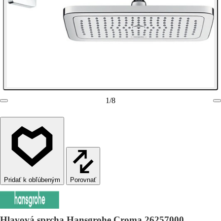
1
/
8
Porovnať
Hlavová sprcha Hansgrohe Croma 26257000