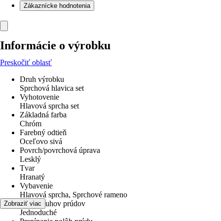
Zákaznícke hodnotenia
Informácie o výrobku
Preskočiť oblasť
Druh výrobku
Sprchová hlavica set
Vyhotovenie
Hlavová sprcha set
Základná farba
Chróm
Farebný odtieň
Oceľovo sivá
Povrch/povrchová úprava
Lesklý
Tvar
Hranatý
Vybavenie
Hlavová sprcha, Sprchové rameno
Počet druhov prúdov
Zobraziť viac
Jednoduché