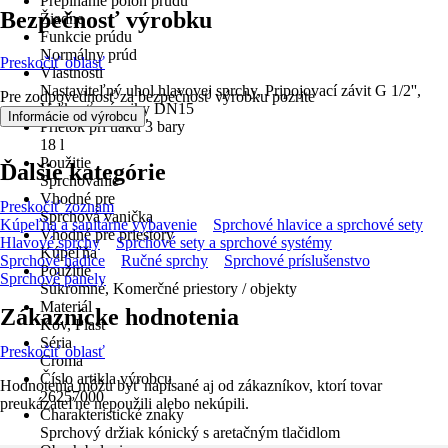
Prepínanie polôh prúdu
Bezpečnosť výrobku
Žiadne
Funkcie prúdu
Normálny prúd
Preskočiť oblasť
Vlastnosti
Nastaviteľný uhol hlavovej sprchy, Pripojovací závit G 1/2'',
Pre zodpovednosť za bezpečnosť výrobku pozrite
Veľkosť prípojky DN15
.
Informácie od výrobcu
Prietok pri tlaku 3 bary
18 l
Použitie
Ďalšie kategórie
Sprchovanie
Vhodné pre
Preskočiť zoznam
Sprchová vanička
Kúpeľňa a sanitárne vybavenie
Sprchové hlavice a sprchové sety
Vhodné pre priestory
Hlavové sprchy
Sprchové sety a sprchové systémy
Kúpeľňa
Sprchové hadice
Ručné sprchy
Sprchové príslušenstvo
Použitie
Sprchové panely
Súkromné, Komerčné priestory / objekty
Materiál
Zákaznícke hodnotenia
Kov, Plast
Séria
Preskočiť oblasť
Croma
Číslo artikla výrobcu
Hodnotenia môžu byť napísané aj od zákazníkov, ktorí tovar
26257000
preukázateľne nepoužili alebo nekúpili.
Charakteristické znaky
Sprchový držiak kónický s aretačným tlačidlom