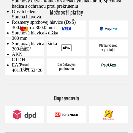
Sprchový držiak kónický s aretačným tlačidlom, Sprchová
hadica s ochranou proti prekrúteniu
Možnosti platby
Obsah balenia
Sprcha hlavová
Rozmery sprchovej hlavice (DxŠ)
300.0 mm x 300.0 mm
Sprchová hlavica - dĺžka
300 mm
Sprchová hlavica - šírka
300 mm
AKN
CTDH
EAN
4011097853420
Dopravcovia