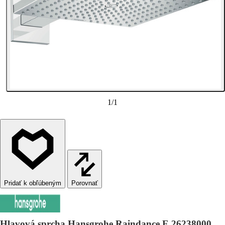
1
/
1
Porovnať
Hlavová sprcha Hansgrohe Raindance E 26238000