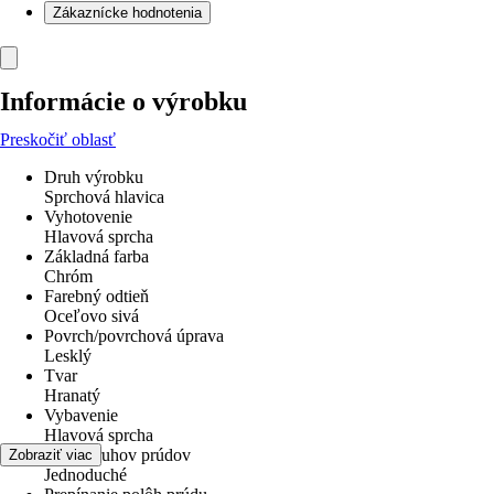
Zákaznícke hodnotenia
Informácie o výrobku
Preskočiť oblasť
Druh výrobku
Sprchová hlavica
Vyhotovenie
Hlavová sprcha
Základná farba
Chróm
Farebný odtieň
Oceľovo sivá
Povrch/povrchová úprava
Lesklý
Tvar
Hranatý
Vybavenie
Hlavová sprcha
Počet druhov prúdov
Zobraziť viac
Jednoduché