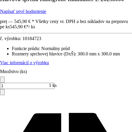
Napísať prvé hodnotenie
preț — 545,90 € * Všetky ceny vr. DPH a bez nákladov na prepravu
pe ks
545,90 €
*
/
ks
č. výrobku:
10184723
Funkcie prúdu
:
Normálny prúd
Rozmery sprchovej hlavice (DxŠ)
:
300.0 mm x 300.0 mm
Viac informácií o výrobku
Množstvo (ks)
1 ks