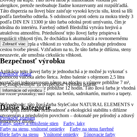
alergikov, pretože neobsahuje žiadne konzervanty ani rozpúšťadlá.
Táto disperzia na ílovej báze zaisťuje vysokú kryciu silu, ktorá sa líši
podľa farebného odtieňa. S odolnosťou proti oderu za mokra triedy 3
podľa DIN EN 13300 je táto farba odolná proti umývaniu, čím je
ideálna do interiéru. Farebný odtieň Bledožltá vytvára hrejivú a
atraktívnu atmosféru. Priedušnosť tejto ílovej farby prispieva k
regulácii vlhkosti tým, že dochádza k akumulácii a rovnomernému
uvoľňovaniu tepla a vlhkosti zo vzduchu, čo zabraňuje prírodnou
Zobraziť viac
cestou tvorbe plesní. Vzhľadom na to, že táto farba je difúzna, steny
neuzavrie, ale umožnia cirkuláciu vlhkosti.
Bezpečnosť výrobku
Aplikácia tejto ílovej farby je jednoduchá a je možné ju vykonať s
Preskočiť oblasť
pomocou valčeka alebo štetca. Jedno balenie s objemom 2,5 litra
vystačí pri jednorazovom nátere na plochu o výmere približne 7 m²,
Pre zodpovednosť za bezpečnosť výrobku pozrite
pričom doba schnutia je približne 12 hodín. Táto ílová farba je vhodná
.
Informácie od výrobcu
na rôzne podklady, ako napr. na betón, sadrokartón, murivo a tapety.
Vaše výhody: táto ílová farba StyleColor NATURAL ELEMENTS v
Ďalšie kategórie
sebe spája zdravotnú nezávadnosť a ekologickú stabilitu s difúzne
otvoreným a priedušným povrchom – dokonalé pre prírodný a zdravý
Preskočiť zoznam
interiérový dizajn.
Farby, tapety a obloženie stien
Farby, laky
Farby na stenu, vnútorné omietky
Farby na stenu farebné
Biele farby na stenu
Vnútorné omietky
Tónovacie farby