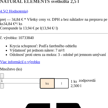
NATURAL ELEMENTS svetložltá 2,5 l
4.5
(2 Hodnotenia)
preț — 34,84 € * Všetky ceny vr. DPH a bez nákladov na prepravu pe
ks
34,84 €
*
/
ks
Corespunde la 13,94 € pe l
(
13,94 €
/
l
)
č. výrobku:
10733840
Krycia schopnosť
:
Podľa farebného odtieňu
Výdatnosť pri jednom nátere
:
7 m²/l
Odolnosť proti oteru za mokra
:
3 - odolné pri jemnom umývaní
Viac informácií o výrobku
Množstvo (ks)
zodpovedá
1 ks
ks
l
2,500 l