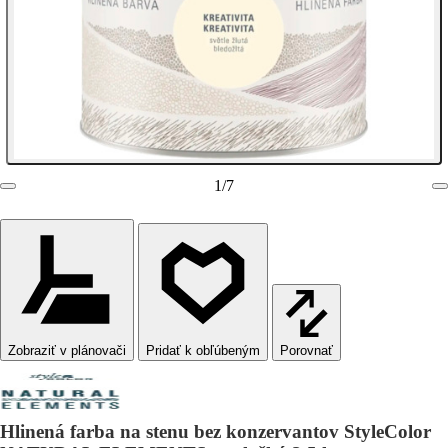
1
/
7
Zobraziť v plánovači
Porovnať
Hlinená farba na stenu bez konzervantov StyleColor