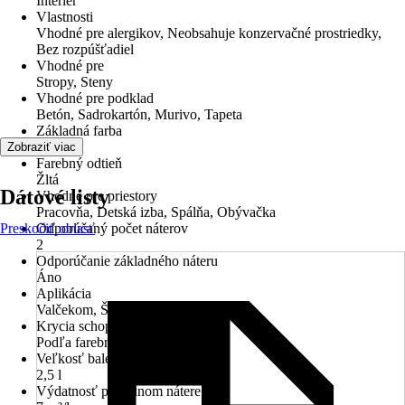
Interiér
Vlastnosti
Vhodné pre alergikov, Neobsahuje konzervačné prostriedky,
Bez rozpúšťadiel
Vhodné pre
Stropy, Steny
Vhodné pre podklad
Betón, Sadrokartón, Murivo, Tapeta
Základná farba
Žltá
Zobraziť viac
Farebný odtieň
Žltá
Dátové listy
Vhodné pre priestory
Pracovňa, Detská izba, Spálňa, Obývačka
Preskočiť oblasť
Odporúčaný počet náterov
2
Odporúčanie základného náteru
Áno
Aplikácia
Valčekom, Štetcom
Krycia schopnosť
Podľa farebného odtieňu
Veľkosť balenia
2,5 l
Výdatnosť pri jednom nátere