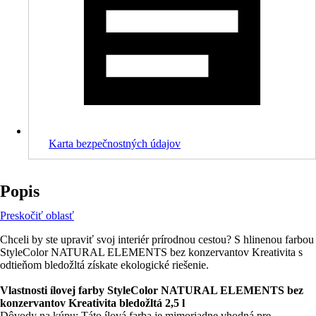
Karta bezpečnostných údajov
Popis
Preskočiť oblasť
Chceli by ste upraviť svoj interiér prírodnou cestou? S hlinenou farbou
StyleColor NATURAL ELEMENTS bez konzervantov Kreativita s
odtieňom bledožltá získate ekologické riešenie.
Vlastnosti ílovej farby StyleColor NATURAL ELEMENTS bez
konzervantov Kreativita bledožltá 2,5 l
Dôvody na kúpu: Táto ílová farba je mimoriadne vhodná pre