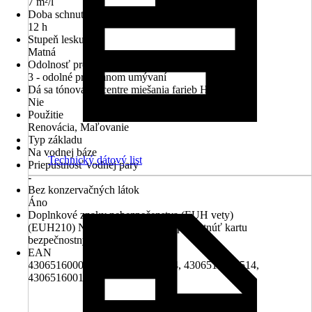
7 m²/l
Doba schnutia cca
12 h
Stupeň lesku
Matná
Odolnosť proti oteru za mokra
3 - odolné pri jemnom umývaní
Dá sa tónovať v centre miešania farieb Hornbach
Nie
Použitie
Renovácia, Maľovanie
Typ základu
Na vodnej báze
Technický dátový list
Priepustnosť vodnej pary
-
Bez konzervačných látok
Áno
Doplnkové znaky nebezpečenstva (EUH vety)
(EUH210) Na požiadanie možno poskytnúť kartu
bezpečnostných údajov.
EAN
4306516000531, 4306516001224, 4306516001514,
4306516001675