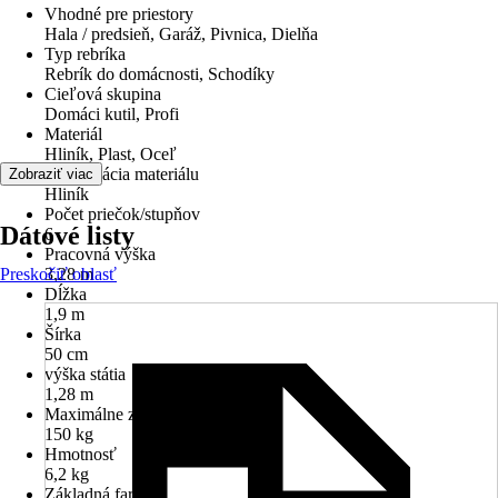
Vhodné pre priestory
Hala / predsieň, Garáž, Pivnica, Dielňa
Typ rebríka
Rebrík do domácnosti, Schodíky
Cieľová skupina
Domáci kutil, Profi
Materiál
Hliník, Plast, Oceľ
Špecifikácia materiálu
Zobraziť viac
Hliník
Počet priečok/stupňov
Dátové listy
6
Pracovná výška
Preskočiť oblasť
3,28 m
Dĺžka
1,9 m
Šírka
50 cm
výška státia
1,28 m
Maximálne zaťaženie
150 kg
Hmotnosť
6,2 kg
Základná farba