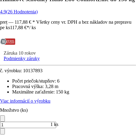
4.9
(26 Hodnotenia)
preț — 117,88 € * Všetky ceny vr. DPH a bez nákladov na prepravu
pe ks
117,88 €
*
/
ks
Záruka 10 rokov
Podmienky záruky
č. výrobku:
10137893
Počet priečok/stupňov
:
6
Pracovná výška
:
3,28 m
Maximálne zaťaženie
:
150 kg
Viac informácií o výrobku
Množstvo (ks)
1 ks