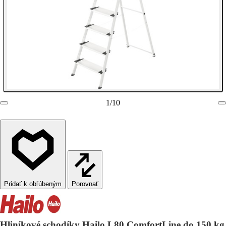
1
/
10
Porovnať
Hliníkové schodíky Hailo L80 ComfortLine do 150 kg