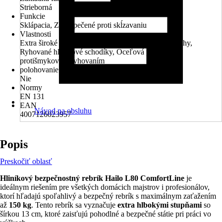
Strieborná
Funkcie
Sklápacia, Zabezpečené proti skĺzavaniu
Vlastnosti
Extra široké schody, Protišmykové umelohmotné nohy,
Ryhované hliníkové schodíky, Oceľová plošina s
protišmykovým ryhovaním
polohovanie schodu je možné
Nie
Normy
EN 131
EAN
Návod na obsluhu
4007126023957
Popis
Preskočiť oblasť
Hliníkový bezpečnostný rebrík Hailo L80 ComfortLine
je
ideálnym riešením pre všetkých domácich majstrov i profesionálov,
ktorí hľadajú spoľahlivý a bezpečný rebrík s maximálnym zaťažením
až
150 kg
. Tento rebrík sa vyznačuje
extra hlbokými stupňami
so
šírkou 13 cm, ktoré zaisťujú pohodlné a bezpečné státie pri práci vo