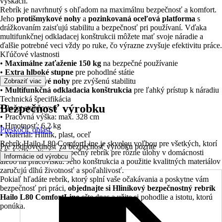
výškach.
Rebrík je navrhnutý s ohľadom na maximálnu bezpečnosť a komfort.
Jeho
protišmykové nohy
a
pozinkovaná oceľová platforma
s
drážkovaním zaisťujú stabilitu a bezpečnosť pri používaní. Vďaka
multifunkčnej odkladacej konštrukcii môžete mať svoje náradie a
ďalšie potrebné veci vždy po ruke, čo výrazne zvyšuje efektivitu práce.
Kľúčové vlastnosti
•
Maximálne zaťaženie 150 kg
na bezpečné používanie
•
Extra hlboké stupne
pre pohodlné státie
•
Protišmykové nohy
pre zvýšenú stabilitu
Zobraziť viac
•
Multifunkčná odkladacia konštrukcia
pre ľahký prístup k náradiu
Technická špecifikácia
Bezpečnosť výrobku
• Počet stupňov: 6
• Pracovná výška: max. 328 cm
• Hmotnosť: 6,2 kg
Preskočiť oblasť
• Materiál: Hliník, plast, oceľ
Rebrík Hailo L80 ComfortLine je skvelou voľbou pre všetkých, ktorí
Pre zodpovednosť za bezpečnosť výrobku pozrite
hľadajú kvalitný a bezpečný rebrík pre rôzne úlohy v domácnosti
.
Informácie od výrobcu
alebo na pracovisku. Jeho konštrukcia a použitie kvalitných materiálov
zaručujú dlhú životnosť a spoľahlivosť.
Pokiaľ hľadáte rebrík, ktorý splní vaše očakávania a poskytne vám
bezpečnosť pri práci,
objednajte si Hliníkový bezpečnostný rebrík
Hailo L80 ComfortLine
ešte dnes a užite si pohodlie a istotu, ktorú
ponúka.