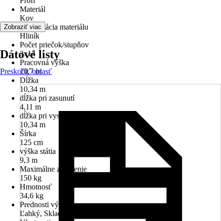
Profi
Materiál
Kov
Špecifikácia materiálu
Zobraziť viac
Hliník
Počet priečok/stupňov
Dátové listy
3x14
Pracovná výška
Preskočiť oblasť
10,7 m
Dĺžka
10,34 m
dĺžka pri zasunutí
4,11 m
dĺžka pri vysunutí
10,34 m
Šírka
125 cm
výška státia
9,3 m
Maximálne zaťaženie
150 kg
Hmotnosť
34,6 kg
Prednosti výrobku
Ľahký, Skladný, Univerzálny