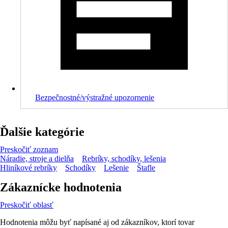
Bezpečnostné/výstražné upozornenie
Ďalšie kategórie
Preskočiť zoznam
Náradie, stroje a dielňa
Rebríky, schodíky, lešenia
Hliníkové rebríky
Schodíky
Lešenie
Štafle
Zákaznícke hodnotenia
Preskočiť oblasť
Hodnotenia môžu byť napísané aj od zákazníkov, ktorí tovar