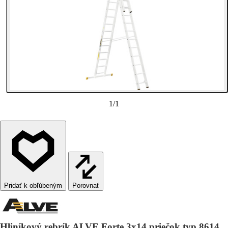
1
/
1
Porovnať
Hliníkový rebrík ALVE Forte 3x14 priečok typ 8614