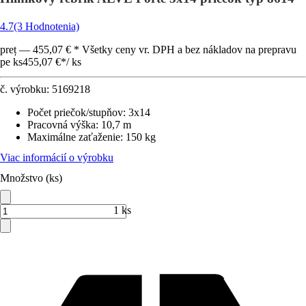
4.7
(3 Hodnotenia)
preț — 455,07 € * Všetky ceny vr. DPH a bez nákladov na prepravu
pe ks
455,07 €
*
/
ks
č. výrobku:
5169218
Počet priečok/stupňov
:
3x14
Pracovná výška
:
10,7 m
Maximálne zaťaženie
:
150 kg
Viac informácií o výrobku
Množstvo (ks)
1 ks