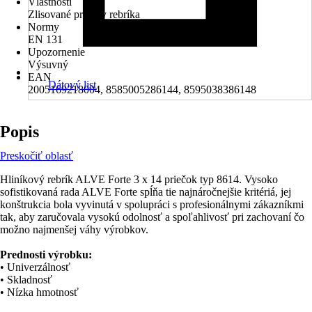
Vlastnosti
Zlisované priečky rebríka
Normy
EN 131
Upozornenie
Výsuvný
EAN
Dátový list
2005169218004, 8585005286144, 8595038386148
Popis
Preskočiť oblasť
Hliníkový rebrík ALVE Forte 3 x 14 priečok typ 8614. Vysoko
sofistikovaná rada ALVE Forte spĺňa tie najnáročnejšie kritériá, jej
konštrukcia bola vyvinutá v spolupráci s profesionálnymi zákazníkmi
tak, aby zaručovala vysokú odolnosť a spoľahlivosť pri zachovaní čo
možno najmenšej váhy výrobkov.
Prednosti výrobku:
• Univerzálnosť
• Skladnosť
• Nízka hmotnosť