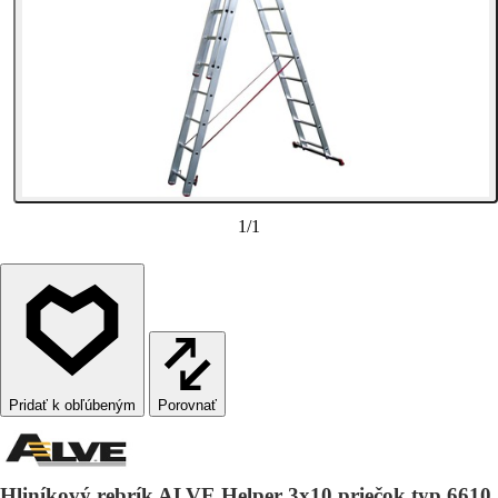
1
/
1
Porovnať
Hliníkový rebrík ALVE Helper 3x10 priečok typ 6610