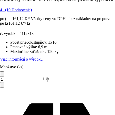
4.1
(10 Hodnotenia)
preț — 161,12 € * Všetky ceny vr. DPH a bez nákladov na prepravu
pe ks
161,12 €
*
/
ks
č. výrobku:
5112813
Počet priečok/stupňov
:
3x10
Pracovná výška
:
6,9 m
Maximálne zaťaženie
:
150 kg
Viac informácií o výrobku
Množstvo (ks)
1 ks