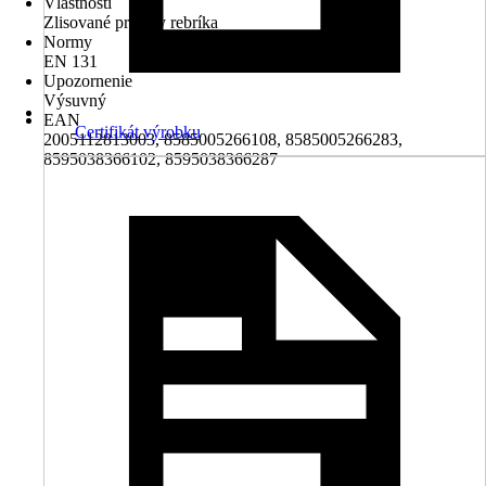
Vlastnosti
Zlisované priečky rebríka
Normy
EN 131
Upozornenie
Výsuvný
EAN
Certifikát výrobku
2005112813003, 8585005266108, 8585005266283,
8595038366102, 8595038366287