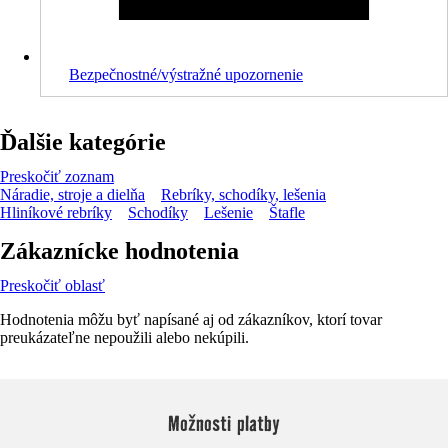
Bezpečnostné/výstražné upozornenie
Ďalšie kategórie
Preskočiť zoznam
Náradie, stroje a dielňa
Rebríky, schodíky, lešenia
Hliníkové rebríky
Schodíky
Lešenie
Štafle
Zákaznícke hodnotenia
Preskočiť oblasť
Hodnotenia môžu byť napísané aj od zákazníkov, ktorí tovar
preukázateľne nepoužili alebo nekúpili.
Možnosti platby