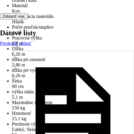
Domáci kutil
Materiál
Kov
Špecifikácia materiálu
Zobraziť viac
Hliník
Počet priečok/stupňov
Dátové listy
3x10
Pracovná výška
Preskočiť oblasť
6,9 m
Dĺžka
6,26 m
dĺžka pri zasunutí
2,86 m
dĺžka pri vysunutí
6,26 m
Šírka
90 cm
výška státia
5,1 m
Maximálne zaťaženie
150 kg
Hmotnosť
15,1 kg
Prednosti výrobku
Ľahký, Skladný, Univerzálny