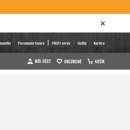
zásielky
Porovnanie tovaru
PROFI servis
Služby
Kariéra
MÔJ ÚČET
OBĽÚBENÉ
KOŠÍK