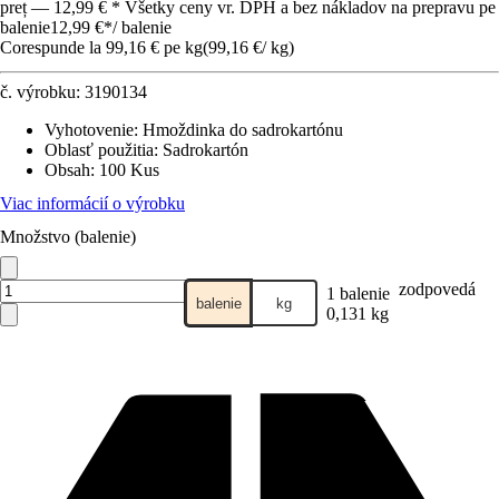
preț — 12,99 € * Všetky ceny vr. DPH a bez nákladov na prepravu pe
balenie
12,99 €
*
/
balenie
Corespunde la 99,16 € pe kg
(
99,16 €
/
kg
)
č. výrobku:
3190134
Vyhotovenie
:
Hmoždinka do sadrokartónu
Oblasť použitia
:
Sadrokartón
Obsah
:
100 Kus
Viac informácií o výrobku
Množstvo (balenie)
zodpovedá
1 balenie
balenie
kg
0,131 kg