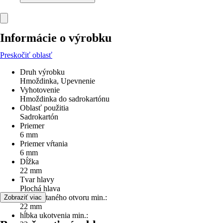
Informácie o výrobku
Preskočiť oblasť
Druh výrobku
Hmoždinka, Upevnenie
Vyhotovenie
Hmoždinka do sadrokartónu
Oblasť použitia
Sadrokartón
Priemer
6 mm
Priemer vŕtania
6 mm
Dĺžka
22 mm
Tvar hlavy
Plochá hlava
hĺbka vŕtaného otvoru min.:
Zobraziť viac
22 mm
hĺbka ukotvenia min.: