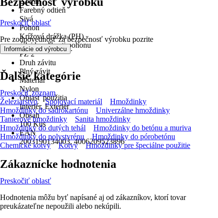
Bezpečnosť výrobku
22 mm
Farebný odtieň
Sivá
Preskočiť oblasť
Pohon
Krížová drážka (PH)
Pre zodpovednosť za bezpečnosť výrobku pozrite
údaj k veľkosti pohonu
.
Informácie od výrobcu
PZ 2
Druh závitu
Plný závit
Ďalšie kategórie
Materiál
Nylon
Preskočiť zoznam
Oblasť použitia
Železiarstvo
Spojovací materiál
Hmoždinky
Interiér, Exteriér
Hmoždinky do sadrokartónu
Univerzálne hmoždinky
Obsah
Tanierové hmoždinky
Sanita hmoždinky
100 Kus
Hmoždinky do dutých tehál
Hmoždinky do betónu a muriva
EAN
Hmoždinky do polystyrénu
Hmoždinky do pórobetónu
2003190134003, 4006209523896
Chemické kotvy
Kotvy
Hmoždinky pre špeciálne použitie
Zákaznícke hodnotenia
Preskočiť oblasť
Hodnotenia môžu byť napísané aj od zákazníkov, ktorí tovar
preukázateľne nepoužili alebo nekúpili.