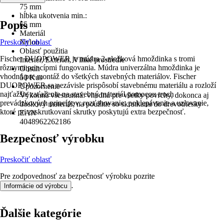
75 mm
hĺbka ukotvenia min.:
Popis
65 mm
Materiál
Preskočiť oblasť
Nylon
Oblasť použitia
Fischer DUOPOWER je múdra 2-zložková hmoždinka s tromi
Interiér, Exteriér, Vlhké prostredie
rôznymi princípmi fungovania. Múdra univerzálna hmoždinka je
Obsah
vhodná pre montáž do všetkých stavebných materiálov. Fischer
50 Kus
DUOPOWER sa nezávisle prispôsobí stavebnému materiálu a rozloží
Upozornenie
najťažšie zaťaženie na stavebný materiál pomocou troch
Výkonná všestranná: vhodná pre všetky povrchy, dokonca aj
prevádzkových princípov: rozťahovanie, poklepávanie a uzlovanie,
doskový materiál; na použitie so skrutkami do drevotriesky
ktoré pri zaskrutkovaní skrutky poskytujú extra bezpečnosť.
EAN
4048962262186
Bezpečnosť výrobku
Preskočiť oblasť
Pre zodpovednosť za bezpečnosť výrobku pozrite
.
Informácie od výrobcu
Ďalšie kategórie