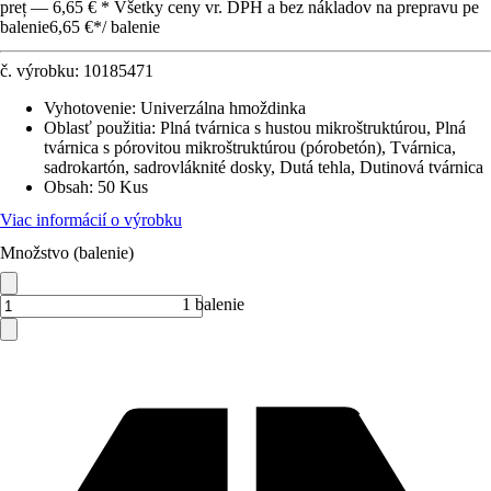
preț — 6,65 € * Všetky ceny vr. DPH a bez nákladov na prepravu pe
balenie
6,65 €
*
/
balenie
č. výrobku:
10185471
Vyhotovenie
:
Univerzálna hmoždinka
Oblasť použitia
:
Plná tvárnica s hustou mikroštruktúrou, Plná
tvárnica s pórovitou mikroštruktúrou (pórobetón), Tvárnica,
sadrokartón, sadrovláknité dosky, Dutá tehla, Dutinová tvárnica
Obsah
:
50 Kus
Viac informácií o výrobku
Množstvo (balenie)
1 balenie