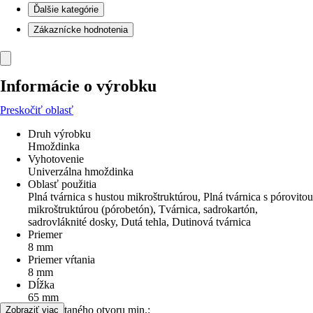
Ďalšie kategórie
Zákaznícke hodnotenia
Informácie o výrobku
Preskočiť oblasť
Druh výrobku
Hmoždinka
Vyhotovenie
Univerzálna hmoždinka
Oblasť použitia
Plná tvárnica s hustou mikroštruktúrou, Plná tvárnica s pórovitou
mikroštruktúrou (pórobetón), Tvárnica, sadrokartón,
sadrovláknité dosky, Dutá tehla, Dutinová tvárnica
Priemer
8 mm
Priemer vŕtania
8 mm
Dĺžka
65 mm
hĺbka vŕtaného otvoru min.:
Zobraziť viac