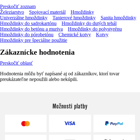
Preskočiť zoznam
Železiarstvo
Spojovací materiál
Hmoždinky
Univerzálne hmoždinky
Tanierové hmoždinky
Sanita hmoždinky
Hmoždinky do sadrokartónu
Hmoždinky do dutých tehál
Hmoždinky do betónu a muriva
Hmoždinky do polystyrénu
Hmoždinky do pórobetónu
Chemické kotvy
Kotvy
Hmoždinky pre špeciálne použitie
Zákaznícke hodnotenia
Preskočiť oblasť
Hodnotenia môžu byť napísané aj od zákazníkov, ktorí tovar
preukázateľne nepoužili alebo nekúpili.
Možnosti platby