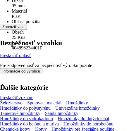
Dĺžka
95 mm
Materiál
Plast
Oblasť použitia
Interiér
Zobraziť viac
Obsah
25 Kus
Bezpečnosť výrobku
EAN
4048962344011
Preskočiť oblasť
Pre zodpovednosť za bezpečnosť výrobku pozrite
.
Informácie od výrobcu
Ďalšie kategórie
Preskočiť zoznam
Železiarstvo
Spojovací materiál
Hmoždinky
Hmoždinky do polystyrénu
Univerzálne hmoždinky
Tanierové hmoždinky
Sanita hmoždinky
Hmoždinky do sadrokartónu
Hmoždinky do dutých tehál
Hmoždinky do betónu a muriva
Hmoždinky do pórobetónu
Chemické kotvy
Kotvy
Hmoždinky pre špeciálne použitie