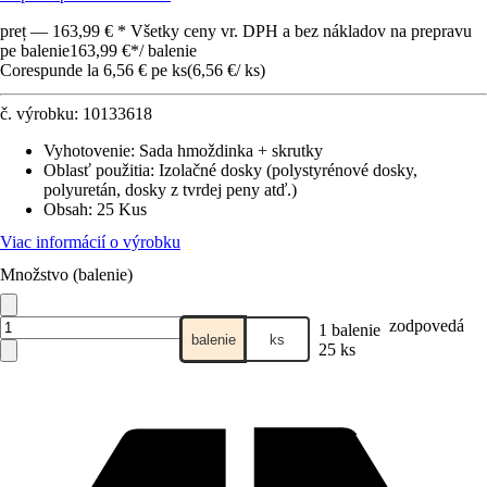
preț — 163,99 € * Všetky ceny vr. DPH a bez nákladov na prepravu
pe balenie
163,99 €
*
/
balenie
Corespunde la 6,56 € pe ks
(
6,56 €
/
ks
)
č. výrobku:
10133618
Vyhotovenie
:
Sada hmoždinka + skrutky
Oblasť použitia
:
Izolačné dosky (polystyrénové dosky,
polyuretán, dosky z tvrdej peny atď.)
Obsah
:
25 Kus
Viac informácií o výrobku
Množstvo (balenie)
zodpovedá
1 balenie
balenie
ks
25 ks