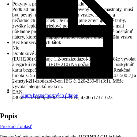
Pokyny k prvotnej príprave podkladu
Podklad musí byť čistý, suchý, zbavený oleja a mastnoty, musí
byť pevný, nosný a bez sintrových vrstiev, nánosov a
nežiaducich čiastočiek., Je nutné úplne zmyť glejové farby,
zvyšky lepidla a kriedové povrchy, Nové omietky by mali
dôkladne preschnúť minimálne 4 týždne, Je potrebné odstrániť
nátery, ktoré sa odlupujú a nie sú schopné uniesť ďalšiu vrstvu
Bez konzervačných látok
Nie
Doplnkové znaky nebezpečenstva (EUH vety)
(EUH208) Obsahuje 1,2-benzizotiazol-3(2H)-on. Môže vyvolať
alergickú reakciu., (EUH210) Na požiadanie možno poskytnúť
kartu bezpečnostných údajov., (EUH208) Obsahuje Reakčná
hmota z: 5-chlór-2-metyl-2H-izotiazol-3-on [EG č. 247-500-7] a
2-metyl-2H-izotiazol-3-on [EG č. 220-239-6] (3:1). Môže
vyvolať alergickú reakciu.
EAN
Karta bezpečnostných údajov
4306517371609, 4306517371616, 4306517371623
Popis
Preskočiť oblasť
Penetračný náter pod minerálne omietky HORNBACH je biely,