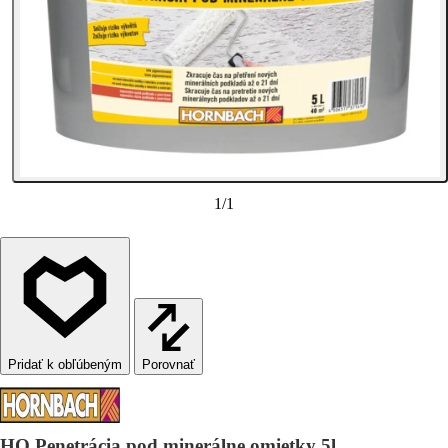
1
/
1
Porovnať
HO Penetrácia pod minerálne omietky 5l