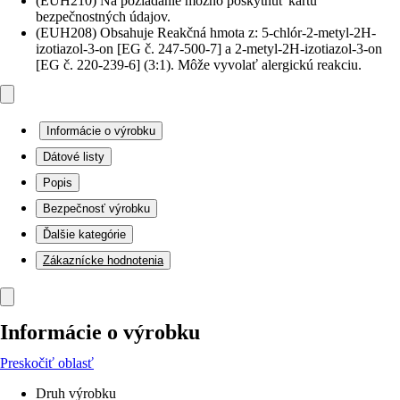
(EUH210) Na požiadanie možno poskytnúť kartu
bezpečnostných údajov.
(EUH208) Obsahuje Reakčná hmota z: 5-chlór-2-metyl-2H-
izotiazol-3-on [EG č. 247-500-7] a 2-metyl-2H-izotiazol-3-on
[EG č. 220-239-6] (3:1). Môže vyvolať alergickú reakciu.
Informácie o výrobku
Dátové listy
Popis
Bezpečnosť výrobku
Ďalšie kategórie
Zákaznícke hodnotenia
Informácie o výrobku
Preskočiť oblasť
Druh výrobku