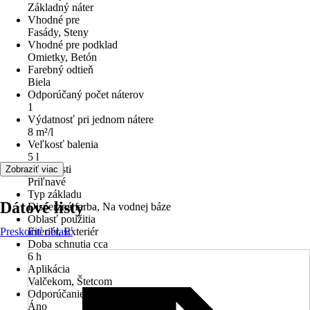
Základný náter
Vhodné pre
Fasády, Steny
Vhodné pre podklad
Omietky, Betón
Farebný odtieň
Biela
Odporúčaný počet náterov
1
Výdatnosť pri jednom nátere
8 m²/l
Veľkosť balenia
5 l
Vlastnosti
Zobraziť viac
Priľnavé
Typ základu
Dátové listy
Disperzná farba, Na vodnej báze
Oblasť použitia
Preskočiť oblasť
Interiér, Exteriér
Doba schnutia cca
6 h
Aplikácia
Valčekom, Štetcom
Odporúčanie základného náteru
Áno