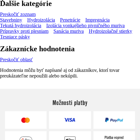
Ďalšie kategórie
Preskočiť zoznam
Stavebniny
Hydroizolácia
Penetrácie
Impregnácia
Tekutá hydroizolácia
Izolácia vonkajšieho pivničného muriva
Prípravky proti plesniam
Sanácia muriva
Hydroizolačné stierky
Tesniace pásky
Zákaznícke hodnotenia
Preskočiť oblasť
Hodnotenia môžu byť napísané aj od zákazníkov, ktorí tovar
preukázateľne nepoužili alebo nekúpili.
Možnosti platby