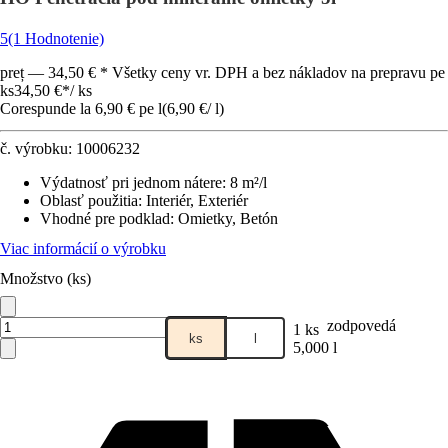
5
(1 Hodnotenie)
preț — 34,50 € * Všetky ceny vr. DPH a bez nákladov na prepravu pe
ks
34,50 €
*
/
ks
Corespunde la 6,90 € pe l
(
6,90 €
/
l
)
č. výrobku:
10006232
Výdatnosť pri jednom nátere
:
8 m²/l
Oblasť použitia
:
Interiér, Exteriér
Vhodné pre podklad
:
Omietky, Betón
Viac informácií o výrobku
Množstvo (ks)
zodpovedá
1 ks
ks
l
5,000 l