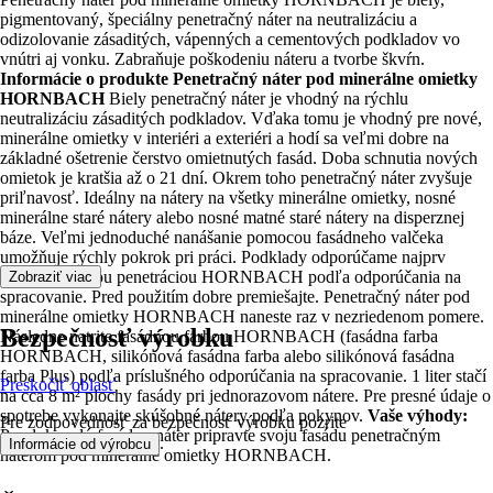
pigmentovaný, špeciálny penetračný náter na neutralizáciu a
odizolovanie zásaditých, vápenných a cementových podkladov vo
vnútri aj vonku. Zabraňuje poškodeniu náteru a tvorbe škvŕn.
Informácie o produkte Penetračný náter pod minerálne omietky
HORNBACH
Biely penetračný náter je vhodný na rýchlu
neutralizáciu zásaditých podkladov. Vďaka tomu je vhodný pre nové,
minerálne omietky v interiéri a exteriéri a hodí sa veľmi dobre na
základné ošetrenie čerstvo omietnutých fasád. Doba schnutia nových
omietok je kratšia až o 21 dní. Okrem toho penetračný náter zvyšuje
priľnavosť. Ideálny na nátery na všetky minerálne omietky, nosné
minerálne staré nátery alebo nosné matné staré nátery na disperznej
báze. Veľmi jednoduché nanášanie pomocou fasádneho valčeka
umožňuje rýchly pokrok pri práci. Podklady odporúčame najprv
ošetriť fasádnou penetráciou HORNBACH podľa odporúčania na
Zobraziť viac
spracovanie. Pred použitím dobre premiešajte. Penetračný náter pod
minerálne omietky HORNBACH naneste raz v nezriedenom pomere.
Bezpečnosť výrobku
Následne natrite fasádnou farbou HORNBACH (fasádna farba
HORNBACH, silikónová fasádna farba alebo silikónová fasádna
farba Plus) podľa príslušného odporúčania na spracovanie. 1 liter stačí
Preskočiť oblasť
na cca 8 m² plochy fasády pri jednorazovom nátere. Pre presné údaje o
spotrebe vykonajte skúšobné nátery podľa pokynov.
Vaše výhody:
Pre zodpovednosť za bezpečnosť výrobku pozrite
Pre dokonalý fasádny náter pripravte svoju fasádu penetračným
.
Informácie od výrobcu
náterom pod minerálne omietky HORNBACH.