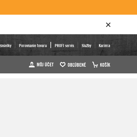
zásielky
Porovnanie tovaru
PROFI servis
Služby
Kariéra
MÔJ ÚČET
OBĽÚBENÉ
KOŠÍK