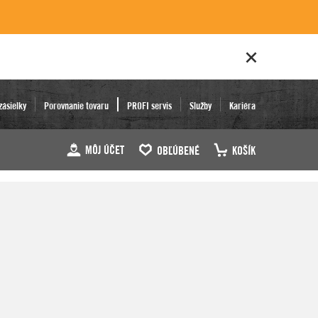
zásielky
Porovnanie tovaru
PROFI servis
Služby
Kariéra
MÔJ ÚČET
OBĽÚBENÉ
KOŠÍK