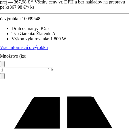
preț — 367,98 € * Všetky ceny vr. DPH a bez nákladov na prepravu
pe ks
367,98 €
*
/
ks
č. výrobku:
10099548
Druh ochrany
:
IP 55
Typ žiarenia
:
Žiarenie A
Výkon vykurovania
:
1 800 W
Viac informácií o výrobku
Množstvo (ks)
1 ks