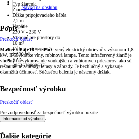
Typ žiarenia
Návod na obsluhu
Žiarenie A
Dĺžka pripojovacieho kábla
2,2 m
Napätie
Popis
230 V - 230 V
Vhodné pre priestory do
Preskočiť oblasť
10 m²
Výkon vykurovania
Master Chap 18
je infračervený elektrický ohrievač s výkonom 1,8
1 800 W
kW. IP55, krátke vlny, rubínová lampa. Tento infračervený žiarič je
EAN
vhodný na vykurovanie vonkajších a vnútorných priestorov, ako sú
8053670892637
reštauračné záhrady, terasy a záhrady. Je bezhlučný a vykazuje
okamžitú účinnosť. Súčasťou balenia je nástenný držiak.
Bezpečnosť výrobku
Preskočiť oblasť
Pre zodpovednosť za bezpečnosť výrobku pozrite
.
Informácie od výrobcu
Ďalšie kategórie