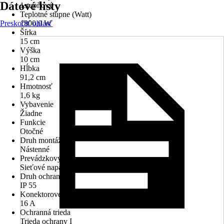
Dátové listy
1stupňový
Teplotné stupne (Watt)
Preskočiť oblasť
1800,0 W
Šírka
15 cm
Výška
10 cm
Hĺbka
91,2 cm
Hmotnosť
1,6 kg
Vybavenie
Žiadne
Funkcie
Otočné
Druh montáže
Nástenné
Prevádzkový režim
Sieťové napájanie
Druh ochrany
IP 55
Konektorové pripojenie
16 A
Ochranná trieda
Trieda ochrany I