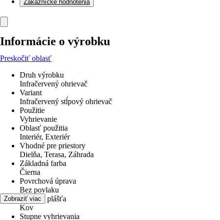
Zákaznícke hodnotenia
Informácie o výrobku
Preskočiť oblasť
Druh výrobku
Infračervený ohrievač
Variant
Infračervený stĺpový ohrievač
Použitie
Vyhrievanie
Oblasť použitia
Interiér, Exteriér
Vhodné pre priestory
Dielňa, Terasa, Záhrada
Základná farba
Čierna
Povrchová úprava
Bez povlaku
Materiál plášťa
Zobraziť viac
Kov
Stupne vyhrievania