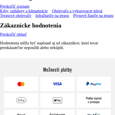
Preskočiť zoznam
Krby, radiátory a klimatizácie
Ohrievače a vykurovacie telesá
Terasové ohrievače
Infražiariče na terasu
Plynové žiariče na terasu
Zákaznícke hodnotenia
Preskočiť oblasť
Hodnotenia môžu byť napísané aj od zákazníkov, ktorí tovar
preukázateľne nepoužili alebo nekúpili.
Možnosti platby