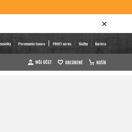
zásielky
Porovnanie tovaru
PROFI servis
Služby
Kariéra
MÔJ ÚČET
OBĽÚBENÉ
KOŠÍK