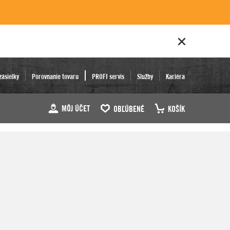
zásielky
Porovnanie tovaru
PROFI servis
Služby
Kariéra
MÔJ ÚČET
OBĽÚBENÉ
KOŠÍK