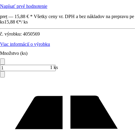
Napísať prvé hodnotenie
preț — 15,88 € * Všetky ceny vr. DPH a bez nákladov na prepravu pe
ks
15,88 €
*
/
ks
č. výrobku:
4050569
Viac informácií o výrobku
Množstvo (ks)
1 ks