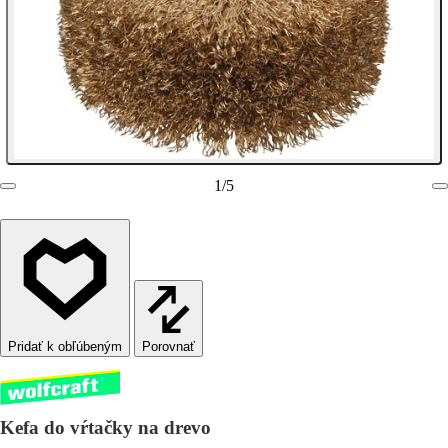
1
/
5
Porovnať
Kefa do vŕtačky na drevo