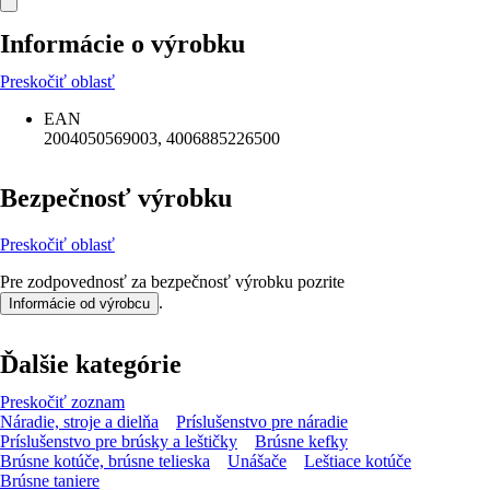
Informácie o výrobku
Preskočiť oblasť
EAN
2004050569003, 4006885226500
Bezpečnosť výrobku
Preskočiť oblasť
Pre zodpovednosť za bezpečnosť výrobku pozrite
.
Informácie od výrobcu
Ďalšie kategórie
Preskočiť zoznam
Náradie, stroje a dielňa
Príslušenstvo pre náradie
Príslušenstvo pre brúsky a leštičky
Brúsne kefky
Brúsne kotúče, brúsne telieska
Unášače
Leštiace kotúče
Brúsne taniere