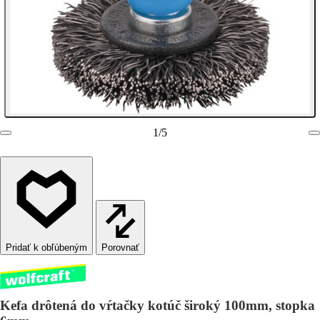
1
/
5
Porovnať
Kefa drôtená do vŕtačky kotúč široký 100mm, stopka