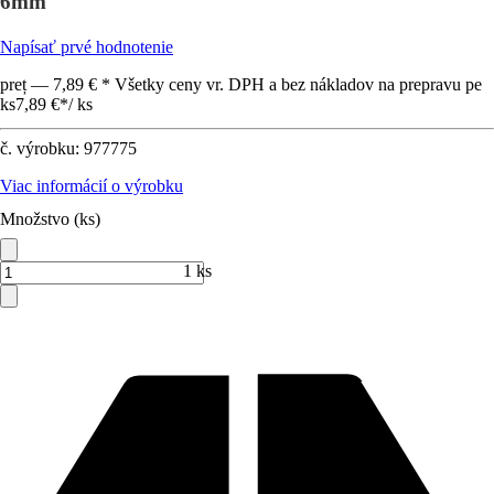
6mm
Napísať prvé hodnotenie
preț — 7,89 € * Všetky ceny vr. DPH a bez nákladov na prepravu pe
ks
7,89 €
*
/
ks
č. výrobku:
977775
Viac informácií o výrobku
Množstvo (ks)
1 ks