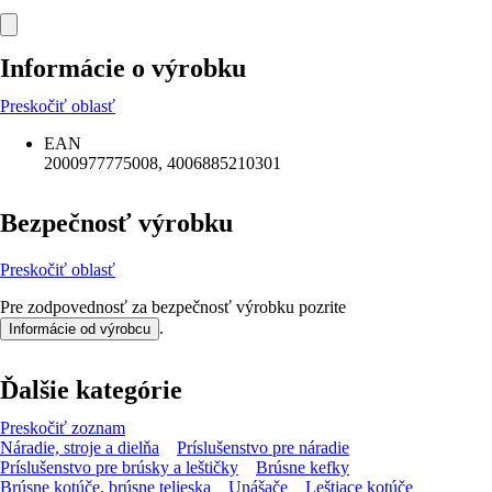
Informácie o výrobku
Preskočiť oblasť
EAN
2000977775008, 4006885210301
Bezpečnosť výrobku
Preskočiť oblasť
Pre zodpovednosť za bezpečnosť výrobku pozrite
.
Informácie od výrobcu
Ďalšie kategórie
Preskočiť zoznam
Náradie, stroje a dielňa
Príslušenstvo pre náradie
Príslušenstvo pre brúsky a leštičky
Brúsne kefky
Brúsne kotúče, brúsne telieska
Unášače
Leštiace kotúče