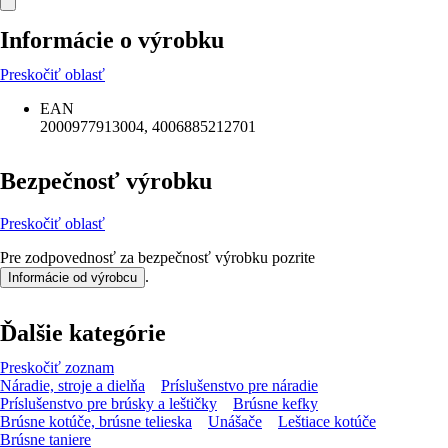
Informácie o výrobku
Preskočiť oblasť
EAN
2000977913004, 4006885212701
Bezpečnosť výrobku
Preskočiť oblasť
Pre zodpovednosť za bezpečnosť výrobku pozrite
.
Informácie od výrobcu
Ďalšie kategórie
Preskočiť zoznam
Náradie, stroje a dielňa
Príslušenstvo pre náradie
Príslušenstvo pre brúsky a leštičky
Brúsne kefky
Brúsne kotúče, brúsne telieska
Unášače
Leštiace kotúče
Brúsne taniere