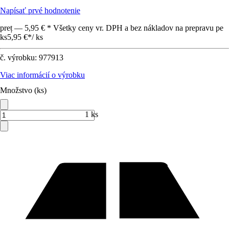
Napísať prvé hodnotenie
preț — 5,95 € * Všetky ceny vr. DPH a bez nákladov na prepravu pe
ks
5,95 €
*
/
ks
č. výrobku:
977913
Viac informácií o výrobku
Množstvo (ks)
1 ks