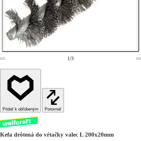
1
/
3
Porovnať
Kefa drôtená do vŕtačky valec L 200x20mm