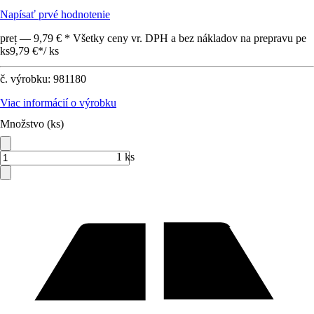
Napísať prvé hodnotenie
preț — 9,79 € * Všetky ceny vr. DPH a bez nákladov na prepravu pe
ks
9,79 €
*
/
ks
č. výrobku:
981180
Viac informácií o výrobku
Množstvo (ks)
1 ks