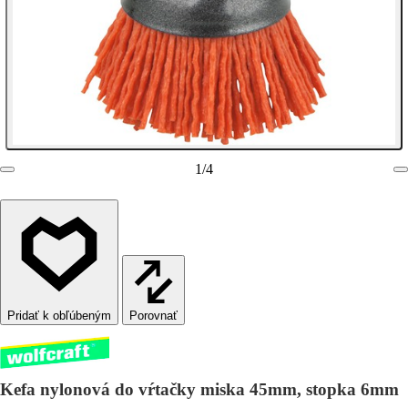
1
/
4
Porovnať
Kefa nylonová do vŕtačky miska 45mm, stopka 6mm