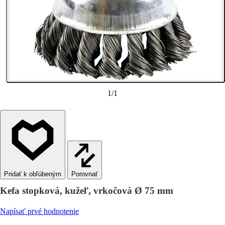
1
/
1
Porovnať
Kefa stopková, kužeľ, vrkočová Ø 75 mm
Napísať prvé hodnotenie