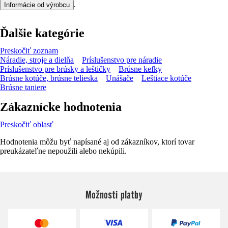
.
Informácie od výrobcu
Ďalšie kategórie
Preskočiť zoznam
Náradie, stroje a dielňa
Príslušenstvo pre náradie
Príslušenstvo pre brúsky a leštičky
Brúsne kefky
Brúsne kotúče, brúsne telieska
Unášače
Leštiace kotúče
Brúsne taniere
Zákaznícke hodnotenia
Preskočiť oblasť
Hodnotenia môžu byť napísané aj od zákazníkov, ktorí tovar
preukázateľne nepoužili alebo nekúpili.
Možnosti platby