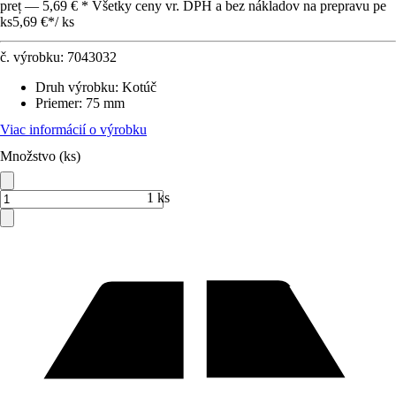
preț — 5,69 € * Všetky ceny vr. DPH a bez nákladov na prepravu pe
ks
5,69 €
*
/
ks
č. výrobku:
7043032
Druh výrobku
:
Kotúč
Priemer
:
75 mm
Viac informácií o výrobku
Množstvo (ks)
1 ks