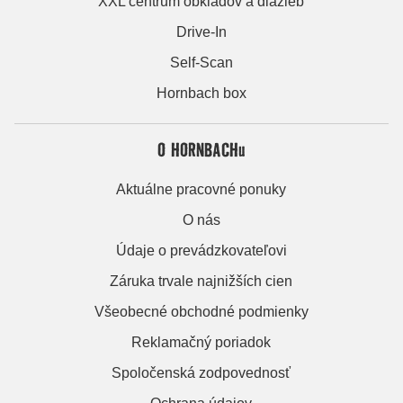
XXL centrum obkladov a dlažieb
Drive-In
Self-Scan
Hornbach box
O HORNBACHu
Aktuálne pracovné ponuky
O nás
Údaje o prevádzkovateľovi
Záruka trvale najnižších cien
Všeobecné obchodné podmienky
Reklamačný poriadok
Spoločenská zodpovednosť