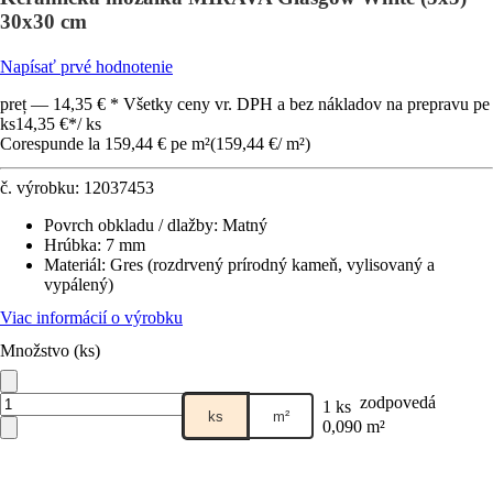
30x30 cm
Napísať prvé hodnotenie
preț — 14,35 € * Všetky ceny vr. DPH a bez nákladov na prepravu pe
ks
14,35 €
*
/
ks
Corespunde la 159,44 € pe m²
(
159,44 €
/
m²
)
č. výrobku:
12037453
Povrch obkladu / dlažby
:
Matný
Hrúbka
:
7 mm
Materiál
:
Gres (rozdrvený prírodný kameň, vylisovaný a
vypálený)
Viac informácií o výrobku
Množstvo (ks)
zodpovedá
1 ks
ks
m²
0,090 m²