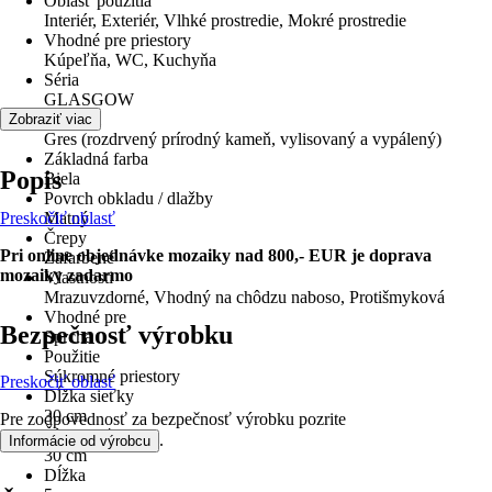
Oblasť použitia
Interiér, Exteriér, Vlhké prostredie, Mokré prostredie
Vhodné pre priestory
Kúpeľňa, WC, Kuchyňa
Séria
GLASGOW
Materiál
Zobraziť viac
Gres (rozdrvený prírodný kameň, vylisovaný a vypálený)
Základná farba
Popis
Biela
Povrch obkladu / dlažby
Preskočiť oblasť
Matný
Črepy
Pri online objednávke mozaiky nad 800,- EUR je doprava
Zafarbené
mozaiky zadarmo
Vlastnosti
Mrazuvzdorné, Vhodný na chôdzu naboso, Protišmyková
Vhodné pre
Bezpečnosť výrobku
Sprcha
Použitie
Súkromné priestory
Preskočiť oblasť
Dĺžka sieťky
30 cm
Pre zodpovednosť za bezpečnosť výrobku pozrite
Šírka sieťky
.
Informácie od výrobcu
30 cm
Dĺžka