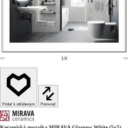
1
/
4
Porovnať
Keramická mozaika MIRAVA Glasgow White (5x5)