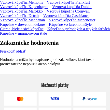
Vzorová kúpeľňa Memphis
Vzorová kúpeľňa Frankfurt
Vzorová kúpeľňa Kopenhagen
Vzorová kúpeľňa Dublin
Vzorová kúpeľňa Marokko
Vzorová kúpeľňa Cornwall
Vzorová kúpeľňa Detroit
Vzorová kúpeľňa Casablanca
Vzorová kúpeľňa Manhattan
Vzorová kúpeľňa Manchester
Kúpeľne v drevenom dekore
Kúpeľne vo farebnom štýle
Čierne, biele a sivé kúpeľne
Kúpeľne v prírodných a teplých farbách
Kúpeľne v mramorovom štýle
Zákaznícke hodnotenia
Preskočiť oblasť
Hodnotenia môžu byť napísané aj od zákazníkov, ktorí tovar
preukázateľne nepoužili alebo nekúpili.
Možnosti platby