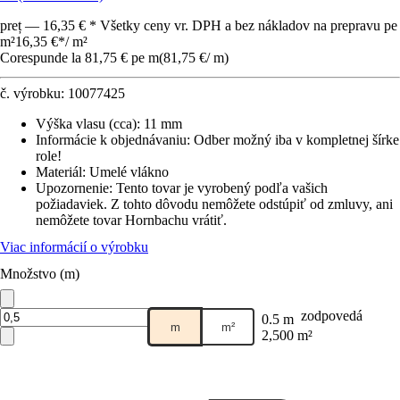
preț — 16,35 € * Všetky ceny vr. DPH a bez nákladov na prepravu pe
m²
16,35 €
*
/
m²
Corespunde la 81,75 € pe m
(
81,75 €
/
m
)
č. výrobku:
10077425
Výška vlasu (cca)
:
11 mm
Informácie k objednávaniu
:
Odber možný iba v kompletnej šírke
role!
Materiál
:
Umelé vlákno
Upozornenie: Tento tovar je vyrobený podľa vašich
požiadaviek. Z tohto dôvodu nemôžete odstúpiť od zmluvy, ani
nemôžete tovar Hornbachu vrátiť.
Viac informácií o výrobku
Množstvo (m)
zodpovedá
0.5 m
m
m²
2,500 m²