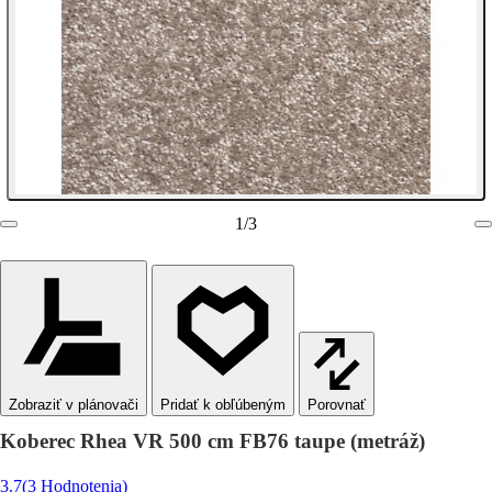
1
/
3
Zobraziť v plánovači
Porovnať
Koberec Rhea VR 500 cm FB76 taupe (metráž)
3.7
(3 Hodnotenia)