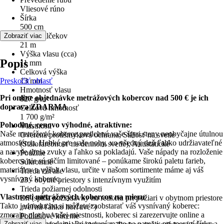
Vliesové rúno
Šírka
500 cm
dĺžka valčekov
Zobraziť viac
21 m
Výška vlasu (cca)
Popis
11 mm
Celková výška
Preskočiť oblasť
13 mm
Hmotnosť vlasu
Pri online objednávke metrážových kobercov nad 500 € je ich
827 g/m²
doprava ZDARMA
Celková hmotnosť
1 700 g/m²
Pohodlné, cenovo výhodné, atraktívne:
Vlastnosti
Naše metrážové koberce predchnú vaše štyri steny neobyčajne útulnou
Overená protišmyková ochrana, Stálosť na svetle
atmosférou. Hebké pre vaše nohy, vo všedný deň ľahko udržiavateľné
(Stálofarebnosť na dennom svetle), Antistatické
a navyše tlmia zvuky a ľahko sa pokladajú. Vaše nápady na rozloženie
Použitie
koberca nie sú ničím limitované – ponúkame širokú paletu farieb,
Súkromné
materiálov a výšok vlasu, určite v našom sortimente máme aj váš
Trieda záťaže
vysnívaný koberec.
23 - obytné priestory s intenzívnym využitím
Trieda požiarnej odolnosti
Vlastnosti metrážových kobercov na mieru
Efl (spĺňa požiadavky na reakciu pri požiari v obytnom priestore
Takto jednoducho si môžete zaobstarať váš vysnívaný koberec:
„veľmi ľahko horľavé“)
zmerajte plochu vašej miestnosti, koberec si zarezervujte online a
Podlahové kúrenie
vyzdvihnite v predajni. Pri meraní majte na pamäti: pri meraní šírky a
Zobraziť viac