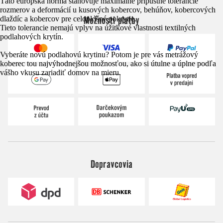
Táto európska norma stanovuje maximálne prípustné tolerancie
rozmerov a deformácií u kusových kobercov, behúňov, kobercových
Možnosti platby
dlaždíc a kobercov pre celoplošné pokrytie.
Tieto tolerancie nemajú vplyv na úžitkové vlastnosti textilných
podlahových krytín.
Vyberáte novú podlahovú krytinu? Potom je pre vás metrážový
koberec tou najvýhodnejšou možnosťou, ako si útulne a úplne podľa
vášho vkusu zariadiť domov na mieru.
Dopravcovia