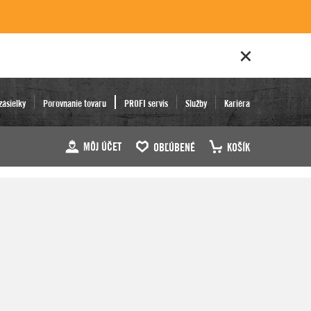
zásielky
Porovnanie tovaru
PROFI servis
Služby
Kariéra
MÔJ ÚČET
OBĽÚBENÉ
KOŠÍK